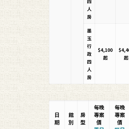
四
人
房
墨
玉
行
$4,100
$4,4
政
起
起
四
人
房
每晚
每晚
日
館
房
專案
專案
期
別
型
價
價