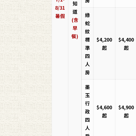
房
知
8/31
道
綠
暑假
(含
蛇
早
紋
餐)
標
$4,200
$4,400
準
起
起
四
人
房
墨
玉
行
$4,600
$4,900
政
起
起
四
人