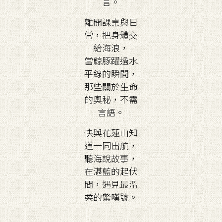
言。
離開課桌與日
常，把身體交
給海浪，
當鯨豚躍過水
平線的瞬間，
那些關於生命
的奧秘，不需
言語。
快與花蓮山知
道一同出航，
聽海說故事，
在湛藍的起伏
間，遇見最溫
柔的驚嘆號。