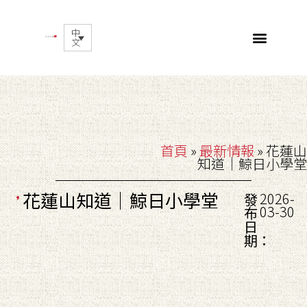
中
文
首頁
»
最新情報
»
花蓮山
知道｜鯨日小學堂
花蓮山知道｜鯨日小學堂
2026-
發
03-30
布
日
期：