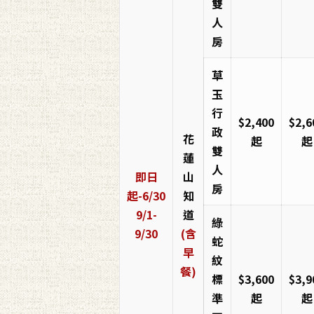
雙
人
房
草
玉
行
$2,400
$2,6
政
花
起
起
雙
蓮
人
即日
山
房
起-6/30
知
9/1-
道
綠
9/30
(含
蛇
早
紋
餐)
標
$3,600
$3,9
準
起
起