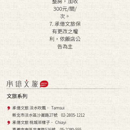
整房，加收
300元/間/
次。
7. 承億文旅保
有更改之權
利，依飯店公
告為主
文旅系列
承億文旅 淡水吹風． Tamsui
新北市淡水區沙崙路27號 02-2805-1212
承億文旅 桃城茶樣子． Chiayi
嘉義市東區忠孝路516號 05-2280-555