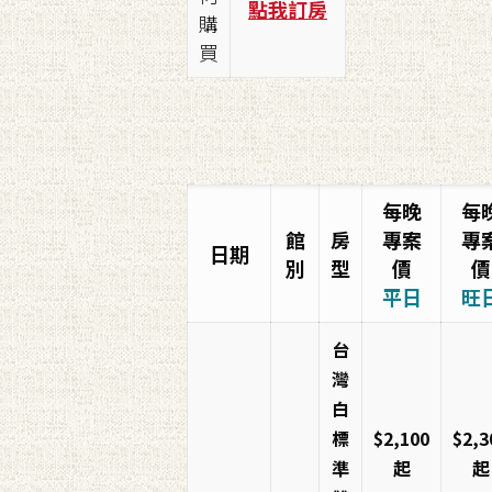
點我訂房
購
買
每晚
每
館
房
專案
專
日期
別
型
價
價
平日
旺
台
灣
白
標
$2,100
$2,3
準
起
起