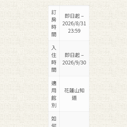
訂
即日起 –
房
2026/8/31
時
23:59
間
入
住
即日起 –
時
2026/9/30
間
適
用
花蓮山知
館
道
別
如
何