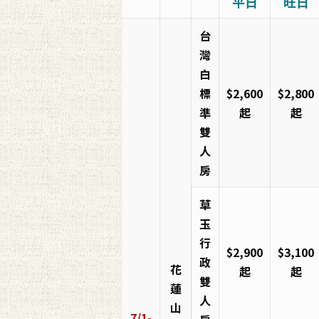
平日
旺日
台
灣
白
標
$2,600
$2,800
準
起
起
雙
人
房
草
玉
行
$2,900
$3,100
政
花
起
起
雙
蓮
人
山
7/1-