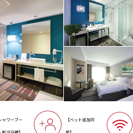
シャワーブー
【ベット追加可
、乾湿分離】
能】