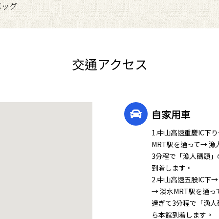
バッグ
交通アクセス
自家用車
1.中山高速重慶IC下
MRT駅を通って→ 
3分程で「漁人碼頭」
到着します。
2.中山高速五股IC下
→ 淡水MRT駅を通
過ぎて3分程で「漁人
ら本館到着します。