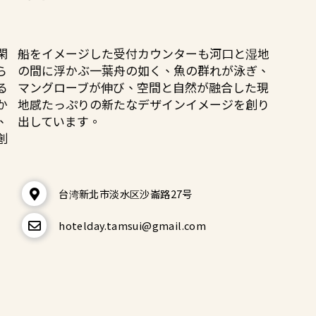
閑
船をイメージした受付カウンターも河口と湿地
ら
の間に浮かぶ一葉舟の如く、魚の群れが泳ぎ、
る
マングローブが伸び、空間と自然が融合した現
か
地感たっぷりの新たなデザインイメージを創り
、
出しています。
創
台湾新北市淡水区沙崙路27号
hotelday.tamsui@gmail.com