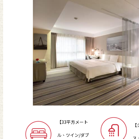
【33平方メート
【
ル、ツイン/ダブ
ス