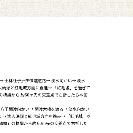
り→ 士林社子洲美快速道路→ 淡水向かい→ 淡水
漁人碼頭と紅毛城方面に直進→ 「紅毛城」を過ぎて
の標識から 約60ｍ先の交差点で右折したら本館
→ 八里関渡向かい→ 関渡大橋を渡る→ 淡水向かい
って→ 漁人碼頭と紅毛城方向を進み→ 「紅毛城」を
碼頭」の標識から約 60ｍ先の交差点で右折した