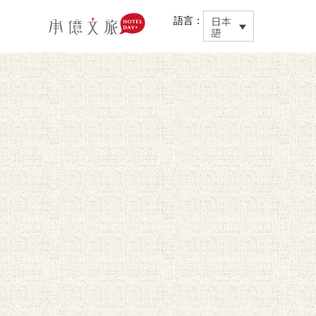
日本
語言：
語