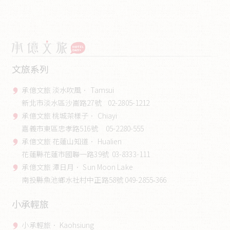
文旅系列
承億文旅 淡水吹風． Tamsui
新北市淡水區沙崙路27號 02-2805-1212
承億文旅 桃城茶樣子． Chiayi
嘉義市東區忠孝路516號 05-2280-555
承億文旅 花蓮山知道． Hualien
花蓮縣花蓮市國聯一路39號 03-8333-111
承億文旅 潭日月． Sun Moon Lake
南投縣魚池鄉水社村中正路58號 049-2855
366
-
小承輕旅
小承輕旅． Kaohsiung