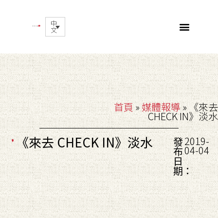
中
文
首頁
»
媒體報導
»
《來去
CHECK IN》淡水
《來去 CHECK IN》淡水
2019-
發
04-04
布
日
期：