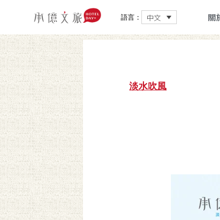
關
中文
語言：
淡水吹風