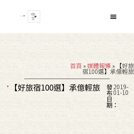
中
文
首頁
»
媒體報導
»
【好旅
宿100選】承億輕旅
【好旅宿100選】承億輕旅
2019-
發
01-10
布
日
期：