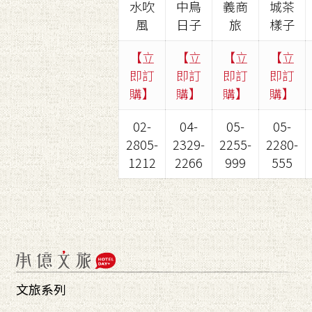
水吹
中鳥
義商
城茶
風
日子
旅
樣子
【立
【立
【
立
【
立
即訂
即訂
即訂
即
訂
購】
購】
購
】
購
】
02-
04-
05-
05-
2805-
2329-
2255-
2280-
1212
2266
999
555
文旅系列