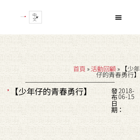
中
文
首頁
»
活動回顧
»
【少年
仔的青春勇行】
【少年仔的青春勇行】
2018-
發
06-15
布
日
期：