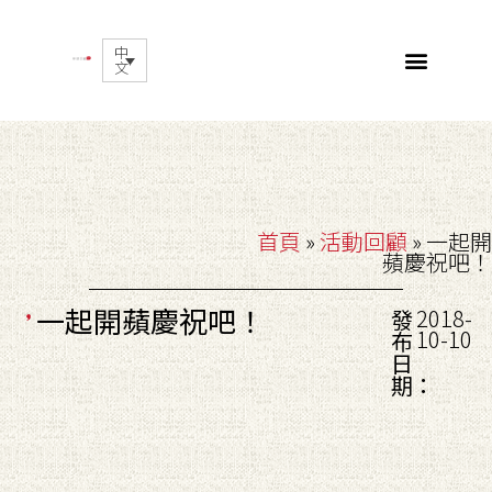
中
文
首頁
»
活動回顧
»
一起開
蘋慶祝吧！
一起開蘋慶祝吧！
2018-
發
10-10
布
日
期：