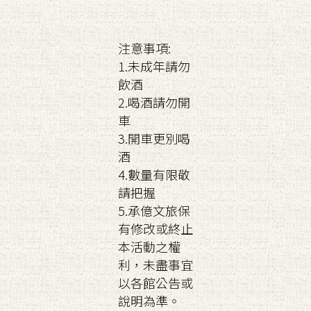
注意事項:
1.未成年請勿
飲酒
2.喝酒請勿開
車
3.開車更別喝
酒
4.數量有限敬
請把握
5.承億文旅保
有修改或終止
本活動之權
利，未盡事宜
以各館公告或
說明為準。