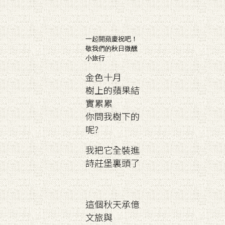
一起開蘋慶祝吧！
敬我們的秋日微醺
小旅行
金色十月
樹上的蘋果結
實累累
你問我樹下的
呢?
我把它全裝進
詩莊堡裏頭了
這個秋天承億
文旅與