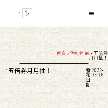
中
文
首頁
»
活動回顧
»
五倍券
月月抽！
五倍券月月抽！
2022-
發
03-16
布
日
期：