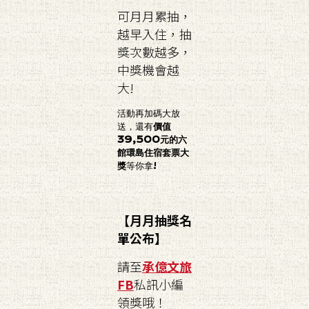
可月月累抽，
越早入住，抽
獎次數越多，
中獎機會越
大!
活動再加碼大放
送，還有
價值
39,500元的六
館環島住宿套票大
獎
等你拿!
【月月抽獎名
單公布】
請至
承億文旅
FB
私訊小編
領獎哦！