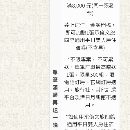
滿8,000 元(同一張發
票)
達上述任一金額門檻，
即可加贈1張承億文旅
四館通用平日雙人房住
宿券(不含早)
*不限專案， 不可累
送，單筆訂單最高贈送
單
1張，限量300組。限
筆
電話訂房、官網訂房適
滿
用，旅行社、其他訂房
額
平台及潭日月新館不適
再
用。
送
*如使用承億文旅四館
一
通用平日雙人房住宿
晚