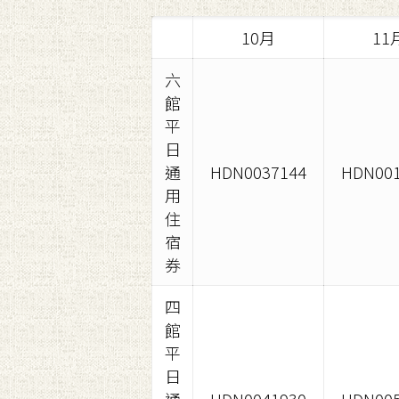
10月
11
六
館
平
日
通
HDN0037144
HDN001
用
住
宿
券
四
館
平
日