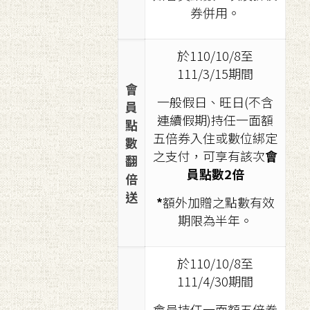
券併用。
於110/10/8至
111/3/15期間
會
一般假日、旺日(不含
員
連續假期)持任一面額
點
五倍券入住或數位綁定
數
之支付，可享有該次
會
翻
員點數2倍
倍
送
*
額外加贈之點數有效
期限為半年。
於110/10/8至
111/4/30期間
會員持任一面額五倍券