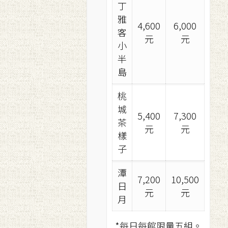
丁
雅
4,600
6,000
客
元
元
小
半
島
桃
城
5,400
7,300
茶
元
元
樣
子
潭
7,200
10,500
日
元
元
月
*每日每館限量五組。