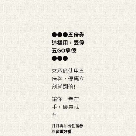
●●●
五倍券
這樣用，丟係
五GO承億
●●●
來承億使用五
倍券，優惠立
刻就翻倍!
讓你一券在
手，優惠就
有!
月月再抽出
住宿券
與
多重好禮