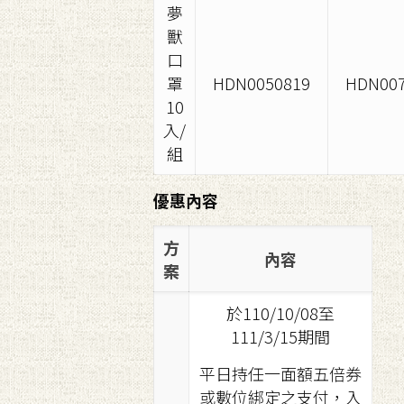
夢
獸
口
罩
HDN0050819
HDN007
10
入/
組
優惠內容
方
內容
案
於110/10/08至
111/3/15期間
平日持任一面額五倍券
或數位綁定之支付，入