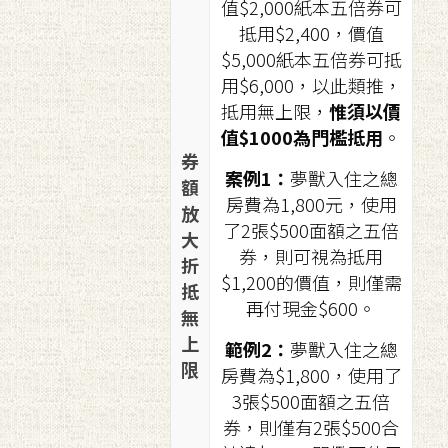
值$2,000紙本五倍券可
抵用$2,400，價值
$5,000紙本五倍券可抵
用$6,000，以此類推，
抵用無上限，
惟須以價
值$1000為門檻抵用
。
券
案例1：
夢獸入住之總
額
房費為1,800元，使用
放
了2張$500面額之五倍
大
券，則可視為抵用
折
$1,200的價值，則僅需
抵
再付現金$600。
無
上
範例2：
夢獸入住之總
限
房費為$1,800，使用了
3張$500面額之五倍
券，則僅有2張$500合