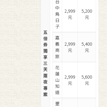
台
中
2,999
5,200
鳥
元
元
日
子
五
嘉
倍
義
2,999
5,400
券
商
元
元
獨
旅
享
三
花
天
蓮
兩
2,999
5,600
山
夜
元
元
知
專
道
案
墾