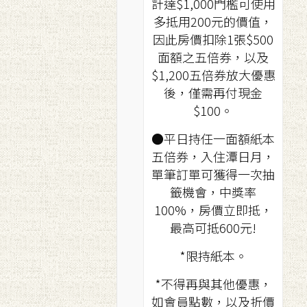
計達$1,000門檻可使用
多抵用200元的價值，
因此房價扣除1張$500
面額之五倍券，以及
$1,200五倍券放大優惠
後，僅需再付現金
$100。
●平日持任一面額紙本
五倍券，入住潭日月，
單筆訂單可獲得一次抽
籤機會，中獎率
100%，房價立即抵，
最高可抵600元!
*限持紙本。
*不得再與其他優惠，
如會員點數，以及折價