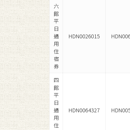
六
館
平
日
通
HDN0026015
HDN006
用
住
宿
券
四
館
平
日
通
HDN0064327
HDN005
用
住