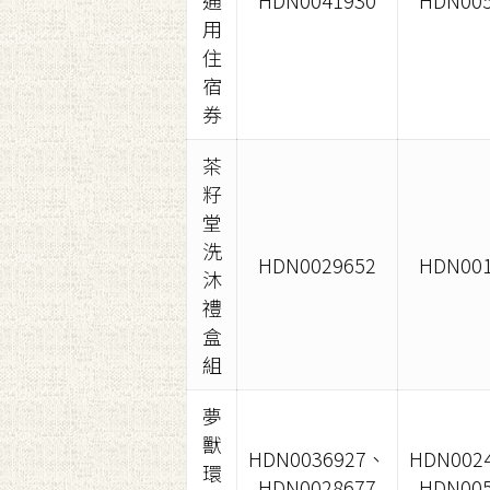
通
HDN0041930
HDN005
用
住
宿
券
茶
籽
堂
洗
HDN0029652
HDN001
沐
禮
盒
組
夢
獸
HDN0036927、
HDN002
環
HDN0028677
HDN005