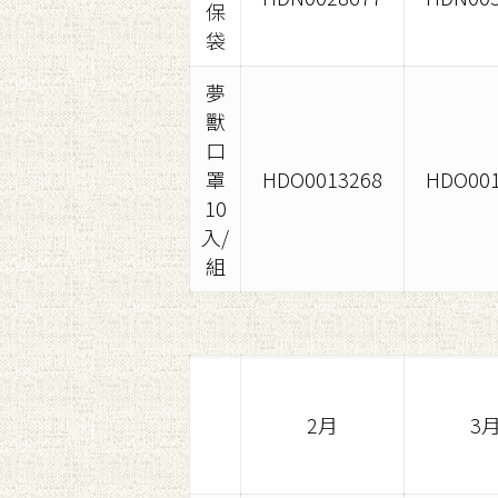
保
袋
夢
獸
口
罩
HDO0013268
HDO001
10
入/
組
2月
3