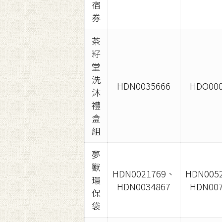
宿
券
茶
籽
堂
洗
HDN0035666
HDO000
沐
禮
盒
組
夢
獸
HDN0021769、
HDN005
環
HDN0034867
HDN007
保
袋