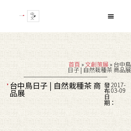
中
文
首頁
»
文創策展
»
台中鳥
日子 | 自然栽種茶 商品展
台中鳥日子 | 自然栽種茶 商
2017-
發
03-09
布
品展
日
期：