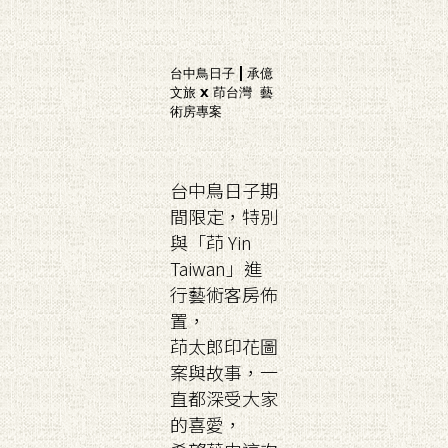
台中鳥日子 | 承億
文旅 x 茚台灣 藝
術房專案
台中鳥日子期
間限定，特別
與「茚 Yin
Taiwan」進
行藝術客房佈
置，
茚太郎印花圖
案與故事，一
直都深受大家
的喜愛，