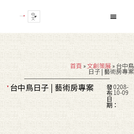
中
文
首頁
»
文創策展
»
台中鳥
日子 | 藝術房專案
台中鳥日子 | 藝術房專案
0208-
發
10-09
布
日
期：