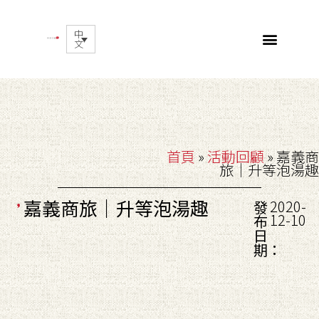
中
文
首頁
»
活動回顧
»
嘉義商
旅｜升等泡湯趣
嘉義商旅｜升等泡湯趣
2020-
發
12-10
布
日
期：