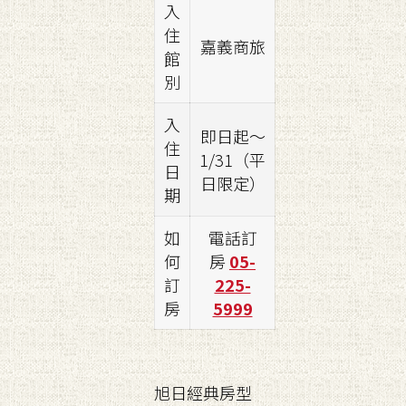
入
住
嘉義商旅
館
別
入
即日起～
住
1/31（平
日
日限定）
期
如
電話訂
何
房
05-
訂
225-
房
5999
旭日經典房型