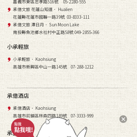
嘉義市東區忠孝路516號 05-2280-555
承億文旅 花蓮山知道． Hualien
花蓮縣花蓮市國聯一路39號 03-8333-111
承億文旅 潭日月． Sun Moon Lake
南投縣魚池鄉水社村中正路58號 049-2855
366
-
小承輕旅
小承輕旅． Kaohsiung
高雄市新興區中山一路145號 07-288-1212
承億酒店
承億酒店． Kaohsiung
高雄市前鎮區林森四路189號 07-3333-999
承藝術