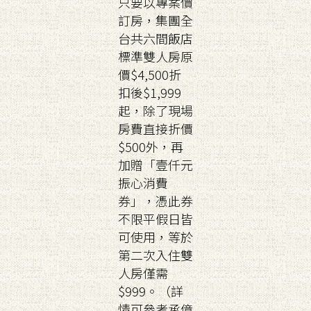
只要以專案價
訂房，集團全
台共六間飯店
標準雙人房原
價$4,500折
扣後$1,999
起，除了現場
房費直接折價
$500外，再
加贈「壹仟元
振心消費
券」，憑此券
不限平假日皆
可使用，等於
第二次入住雙
人房僅需
$999。（詳
情可參考承億