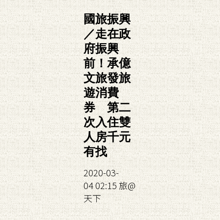
國旅振興
／走在政
府振興
前！承億
文旅發旅
遊消費
券 第二
次入住雙
人房千元
有找
2020-03-
04 02:15 旅@
天下