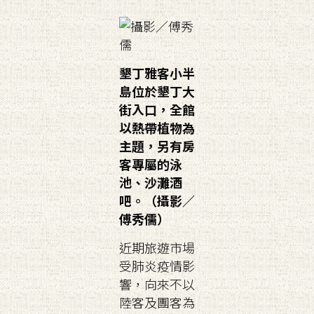
墾丁雅客小半
島位於墾丁大
街入口，全館
以熱帶植物為
主題，另有房
客專屬的泳
池、沙灘酒
吧。（攝影／
傅秀儒）
近期旅遊市場
受肺炎疫情影
響，向來不以
陸客及團客為