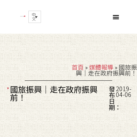
中
文
首頁
»
媒體報導
»
國旅振
興｜走在政府振興前！
國旅振興｜走在政府振興
2019-
發
04-06
布
前！
日
期：