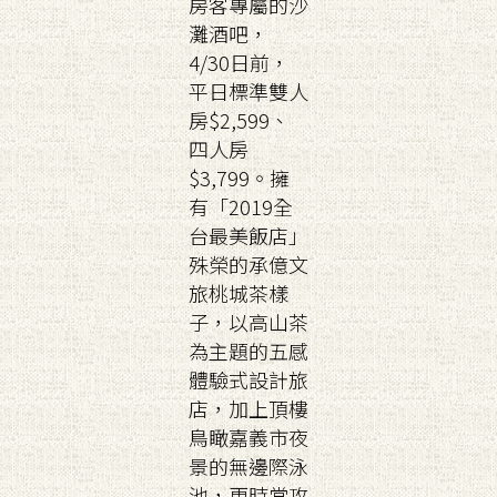
房客專屬的沙
灘酒吧，
4/30日前，
平日標準雙人
房$2,599、
四人房
$3,799。擁
有「2019全
台最美飯店」
殊榮的承億文
旅桃城茶樣
子，以高山茶
為主題的五感
體驗式設計旅
店，加上頂樓
鳥瞰嘉義市夜
景的無邊際泳
池，更時常攻