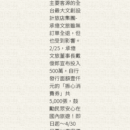
主要客源的全
台最大文創設
計旅店集團-
承億文旅雖無
訂單全退，但
也受到影響。
2/25，承億
文旅董事長戴
俊郎宣布投入
500萬，自行
發行面額壹仟
元的「振心消
費券」共
5,000張，鼓
勵民眾安心在
國內旅遊！即
日起～4/30