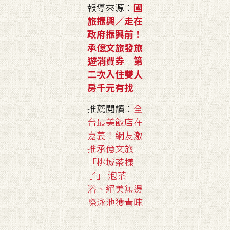
報導來源：
國
旅振興／走在
政府振興前！
承億文旅發旅
遊消費券 第
二次入住雙人
房千元有找
推薦閱讀：
全
台最美飯店在
嘉義！網友激
推承億文旅
「桃城茶樣
子」 泡茶
浴、絕美無邊
際泳池獲青睞