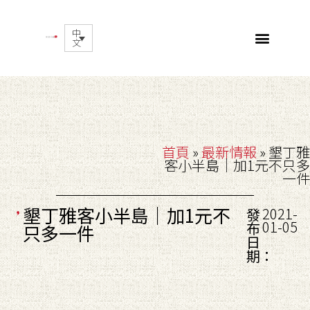
中
文
首頁
»
最新情報
»
墾丁雅
客小半島｜加1元不只多
一件
墾丁雅客小半島｜加1元不
2021-
發
01-05
布
只多一件
日
期：