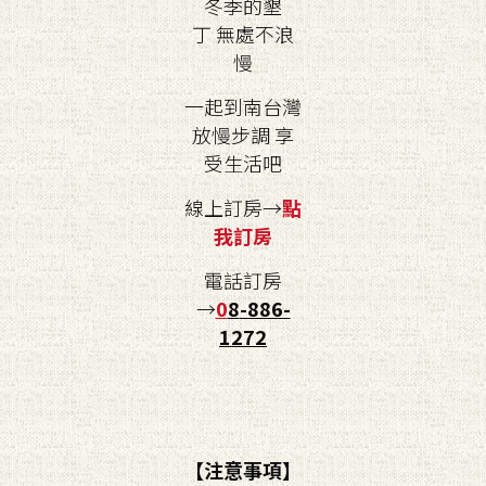
冬季的墾
丁 無處不浪
慢
一起到南台灣
放慢步調 享
受生活吧
線上訂房→
點
我訂房
電話訂房
→
0
8
-886-
1272
【注意事項】