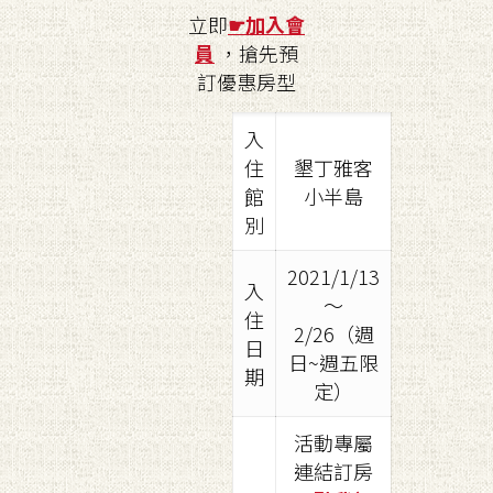
立即
☛
加入會
員
，搶先預
訂優惠房型
入
住
墾丁雅客
館
小半島
別
2021/1/13
入
～
住
2/26（週
日
日~週五限
期
定）
活動專屬
連結訂房