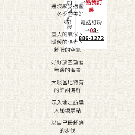
→
點我訂
如
還沒感受過墾
房
何
丁冬季的美好
訂
嗎?
電話訂房
房
→
0
8-
宜人的氣候、
886-1272
暖暖的陽光、
舒服的空氣
好好放空望著
無邊的海景
大啖當地特有
的鮮甜海鮮
深入地走訪達
人秘境景點
以自己最舒適
的步伐