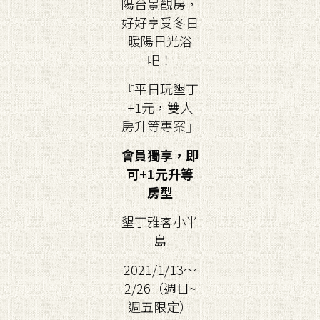
陽台景觀房，
好好享受冬日
暖陽日光浴
吧！
『平日玩墾丁
+1元，雙人
房升等專案』
會員獨享，即
可+1元升等
房型
墾丁雅客小半
島
2021/1/13～
2/26（週日~
週五限定）