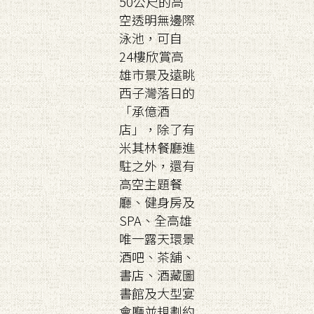
50公尺的高
空透明無邊際
泳池，可自
24樓欣賞高
雄市景及遠眺
西子灣落日的
「承億酒
店」，除了有
米其林餐廳進
駐之外，還有
高空主題餐
廳、健身房及
SPA、全高雄
唯一露天環景
酒吧、茶舖、
書店、酒藏圖
書館及大型宴
會廳並規劃約