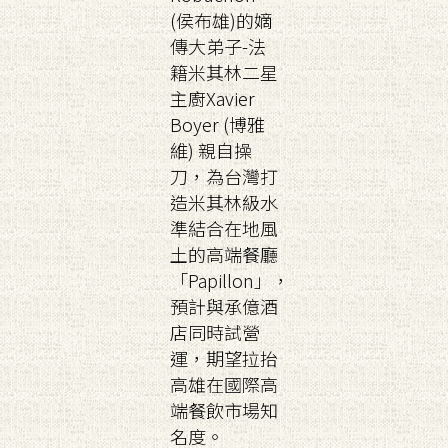
(侯布雄)的嫡
傳大弟子-法
籍米其林二星
主廚Xavier
Boyer (博雅
維) 親自操
刀，為台灣打
造米其林級水
準結合在地風
土的高端餐廳
「Papillon」，
預計與承億酒
店同時試營
運，期望拉抬
高雄在國際高
端餐飲市場知
名度。