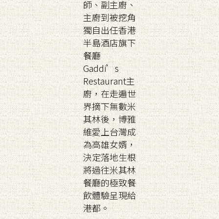
師、副主廚、
主廚到被挖角
獨自出任香港
半島酒店旗下
餐廳
Gaddi’s
Restaurant主
廚，在走遍世
界摘下無數米
其林後，博雅
維愛上台灣成
為高雄女婿，
決定落地生根
將過往米其林
餐廳的極致餐
飲體驗呈現給
港都。