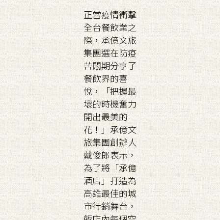
正當疫情衝擊
全台餐飲業之
際，承億文旅
集團選在防疫
苦悶期分享了
餐飲界的喜
悅，「把握最
壞的時機奮力
開出最美的
花！」承億文
旅集團創辦人
戴俊郎表示，
為了將「承億
酒店」打造為
高雄最佳的城
市行銷舞台，
飯店內每個空