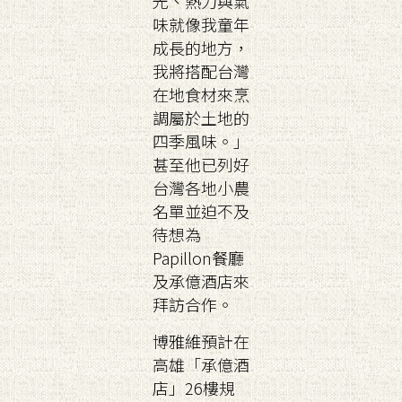
光、熱力與氣
味就像我童年
成長的地方，
我將搭配台灣
在地食材來烹
調屬於土地的
四季風味。」
甚至他已列好
台灣各地小農
名單並迫不及
待想為
Papillon餐廳
及承億酒店來
拜訪合作。
博雅維預計在
高雄「承億酒
店」26樓規