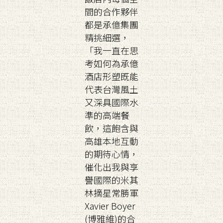
間的合作夥伴
都是承億集團
精挑細選，
「我一直在思
考如何為承億
酒店形塑既能
代表台灣風土
又深具國際水
準的高端餐
飲，這飽含與
高雄本地互動
的期待心情，
催化出我與享
譽國際的米其
林摘星常勝軍
Xavier Boyer
(博雅維)的合