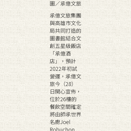
圖／承億文旅
承億文旅集團
與高雄市文化
局共同打造的
圖書館結合文
創五星級飯店
「承億酒
店」，預計
2022年初試
營運，承億文
旅今（28）
日開心宣佈，
位於26樓的
餐飲空間確定
將由師承世界
名廚Joel
Robuchon