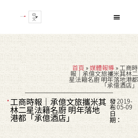
中
文
首頁
»
媒體報導
»
工商時
報｜承億文旅攜米其林二
星法籍名廚 明年落地港都
「承億酒店」
工商時報｜承億文旅攜米其
2019-
發
05-09
布
林二星法籍名廚 明年落地
日
港都「承億酒店」
期：