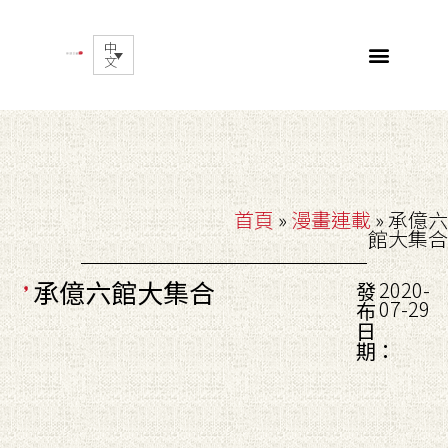
中
文
首頁
»
漫畫連載
»
承億六
館大集合
承億六館大集合
2020-
發
07-29
布
日
期：