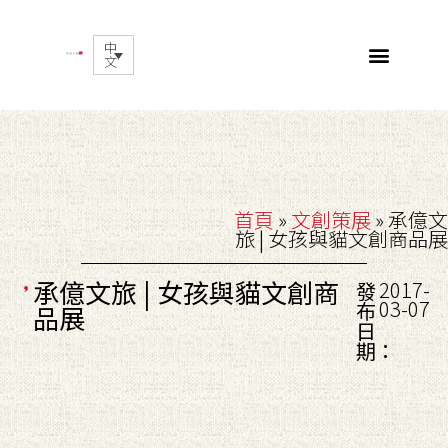
中
文
首頁
»
文創策展
»
承億文
旅 | 女孩與貓文創商品展
承億文旅 | 女孩與貓文創商
2017-
發
03-07
布
品展
日
期：