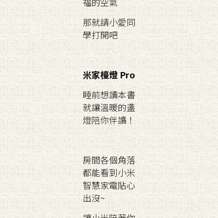
福的空氣
那就請小愛同
學打開吧
米家檯燈 Pro
睡前想讀本書
就讓溫暖的盞
燈陪你伴讀！
房間各個角落
都能看到小米
智慧家電貼心
出沒~
讓小米陪著你