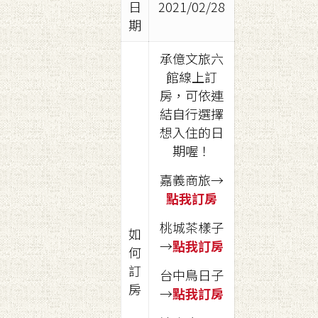
日
2021/02/28
期
承億文旅六
館線上訂
房，可依連
結自行選擇
想入住的日
期喔！
嘉義商旅→
點我訂房
桃城茶樣子
如
→
點我訂房
何
訂
台中鳥日子
房
→
點我訂房