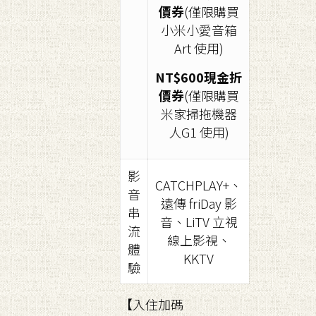
價券
(僅限購買
小米小愛音箱
Art 使用)
NT$600現金折
價券
(僅限購買
米家掃拖機器
人G1 使用)
影
CATCHPLAY+、
音
遠傳 friDay 影
串
音、LiTV 立視
流
線上影視、
體
KKTV
驗
【入住加碼