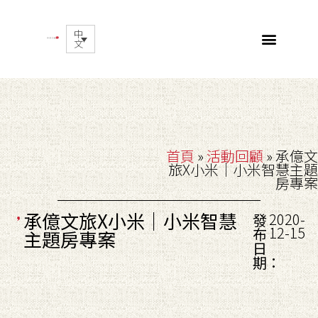
中
文
首頁
»
活動回顧
»
承億文
旅X小米｜小米智慧主題
房專案
承億文旅X小米｜小米智慧
2020-
發
12-15
布
主題房專案
日
期：