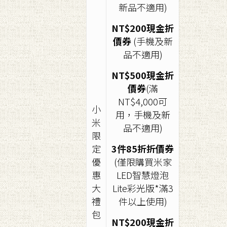
新品不適用)
NT$200現金折
價券
(手機及新
品不適用)
NT$500現金折
價券
(滿
NT$4,000可
小
用，手機及新
米
品不適用)
限
定
3件85折折價券
優
(僅限購買米家
惠
LED智慧燈泡
大
Lite彩光版*滿3
禮
件以上使用)
包
NT$200現金折