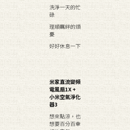
洗淨一天的忙
碌
理順羈絆的煩
憂
好好休息一下
米家直流變頻
電風扇1X +
小米空氣淨化
器3
想來點涼，也
想要百分百幸