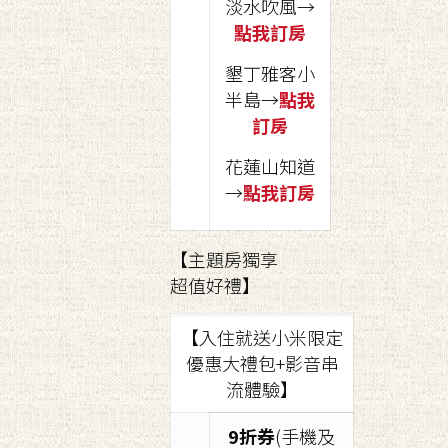
淡水吹風→
點我訂房
墾丁雅客小
半島→
點我
訂房
花蓮山知道
→
點我訂房
【主題房獨享
超值好禮】
【入住就送小米限定
優惠大禮包+影音串
流體驗】
9折券
(手機及