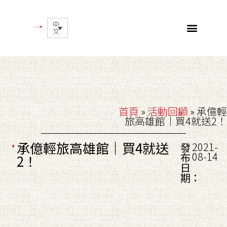
中
文
首頁
»
活動回顧
»
承億輕
旅高雄館｜買4就送2！
承億輕旅高雄館｜買4就送
2021-
發
08-14
布
2！
日
期：