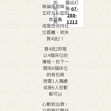
如
電話訂
無論是想與三
何
房
07-
五好友私密的
訂
288-
敘敘舊
房
1212
或是想保持社
交距離，就來
買4送2！
買4送2即是
以4個床位的
價格，包下一
間有6個床位
的背包房
想要1人獨處
或是6人狂歡
都可以
心動就出發，
立即撥打電話