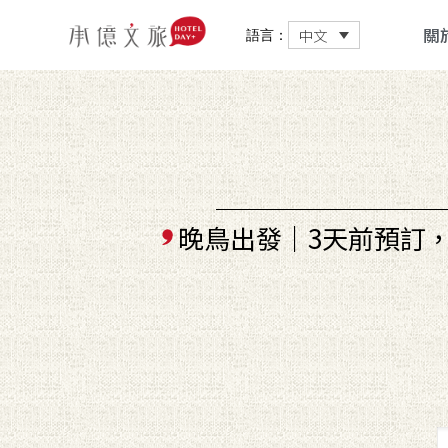
關
中文
語言：
晚鳥出發｜3天前預訂