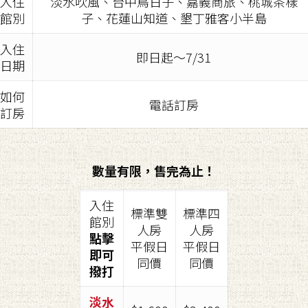
入住
淡水吹風、台中鳥日子、嘉義商旅、桃城茶樣
館別
子、花蓮山知道、墾丁雅客小半島
入住
即日起～7/31
日期
如何
電話訂房
訂房
數量有限，售完為止！
入住
標準雙
標準四
館別
人房
人房
點擊
平假日
平假日
即可
同價
同價
撥打
淡水