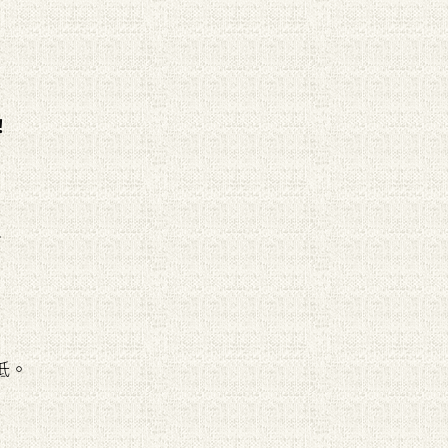
！
訂
抵。