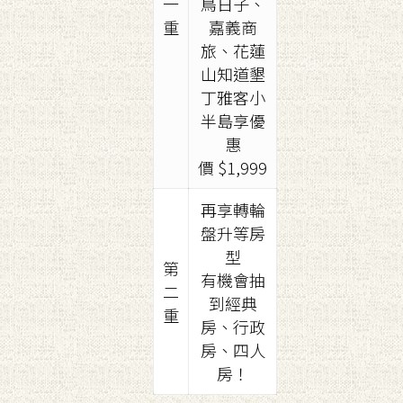
一
鳥日子、
重
嘉義商
旅、花蓮
山知道墾
丁雅客小
半島享優
惠
價 $1,999
再享轉輪
盤升等房
型
第
有機會抽
二
到經典
重
房、行政
房、四人
房！