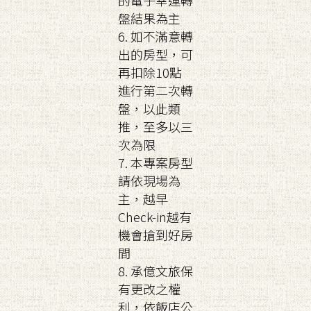
的電子幸運轉
盤結果為主
6. 如不滿意轉
出的房型，可
再扣除10點
進行第二次轉
盤，以此類
推，至多以三
次為限
7. 本專案房型
請依現場為
主，越早
Check-in越有
機會搶到好房
間
8. 承億文旅保
有更改之權
利，依飯店公