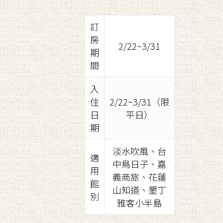
訂
房
2/22~3/31
期
間
入
住
2/22~3/31（限
日
平日）
期
淡水吹風、台
適
中鳥日子、嘉
用
義商旅、花蓮
館
山知道、墾丁
別
雅客小半島