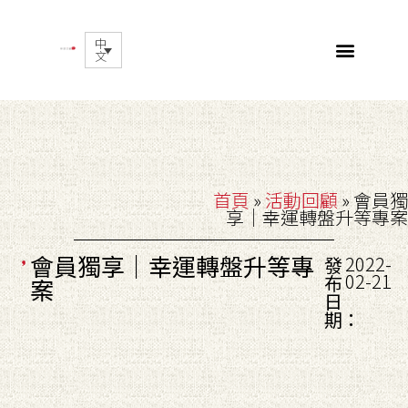
中
文
首頁
»
活動回顧
»
會員獨
享｜幸運轉盤升等專案
會員獨享｜幸運轉盤升等專
2022-
發
02-21
布
案
日
期：