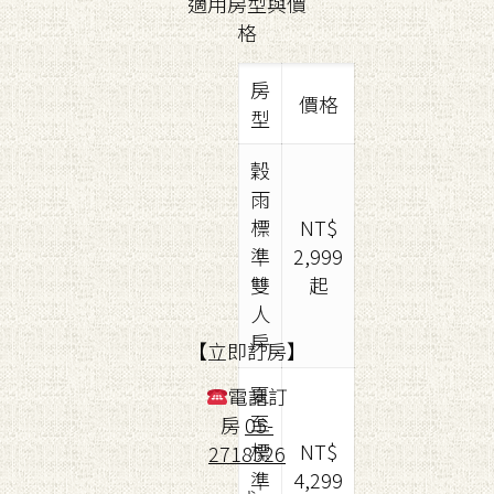
適用房型與價
格
房
價格
型
穀
雨
標
NT$
準
2,999
雙
起
人
房
【立即訂房】
夏
電話訂
至
房
05-
標
NT$
2718526
準
4,299