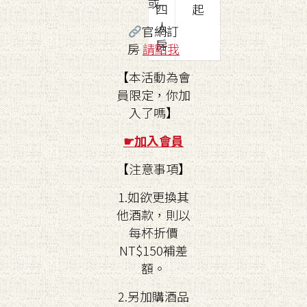
或
四
起
人
官網訂
房
房
請點我
【本活動為會
員限定，你加
入了嗎】
☛
加入會員
【注意事項】
1.如欲更換其
他酒款，則以
每杯折價
NT$150補差
額。
2.另加購酒品