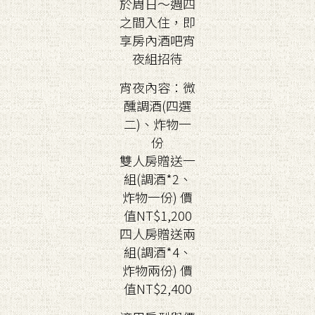
於周日～週四
之間入住，即
享房內酒吧宵
夜組招待
宵夜內容：微
醺調酒(四選
二)、炸物一
份
雙人房贈送一
組(調酒*2、
炸物一份) 價
值NT$1,200
四人房贈送兩
組(調酒*4、
炸物兩份) 價
值NT$2,400