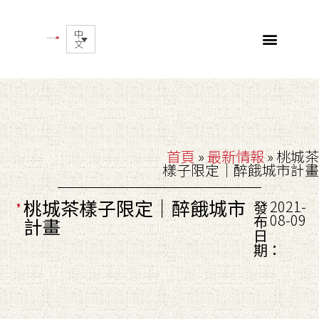
中
文
首頁
»
最新情報
»
桃城茶
樣子限定｜醉餓城市計畫
桃城茶樣子限定｜醉餓城市
2021-
發
08-09
布
計畫
日
期：