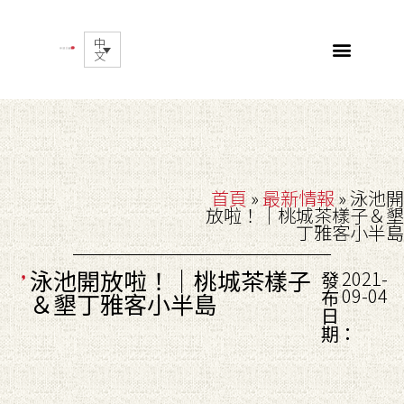
中
文
首頁
»
最新情報
»
泳池開
放啦！｜桃城茶樣子＆墾
丁雅客小半島
泳池開放啦！｜桃城茶樣子
2021-
發
09-04
布
＆墾丁雅客小半島
日
期：