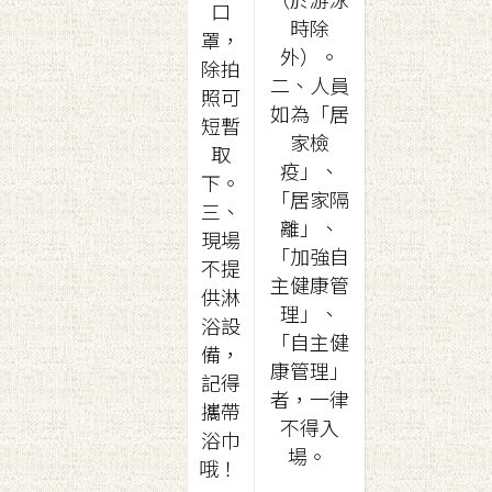
口
時除
罩，
外）。
除拍
二、人員
照可
如為「居
短暫
家檢
取
疫」、
下。
「居家隔
三、
離」、
現場
「加強自
不提
主健康管
供淋
理」、
浴設
「自主健
備，
康管理」
記得
者，一律
攜帶
不得入
浴巾
場。
哦！