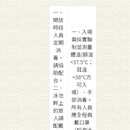
一、
開放
時段
一、入場
人員
需採實聯
定期
制並測量
消
體溫(額溫
毒，
<37.5℃；
請協
耳溫
助配
<38℃方
合。
可入
二、
場）、手
泳池
部消毒。
畔上
所有人員
的旅
應全程佩
人請
戴口罩
配戴
（於游泳