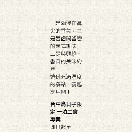
一是瀰漫在鼻
尖的香氣，二
是唇齒間留戀
的義式調味
三是與麵條、
香料的美味約
定
這份充滿溫度
的餐點，義起
享用吧！
台中鳥日子限
定 一泊二食
專案
即日起至