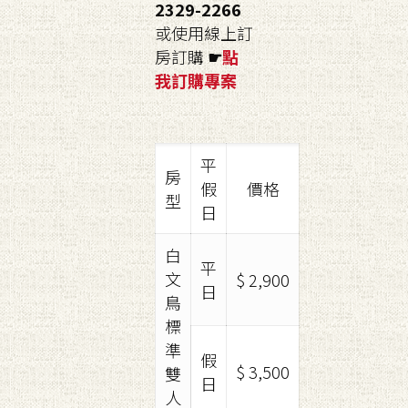
2329-2266
或使用線上訂
房訂購
☛
點
我訂購
專案
平
房
假
價格
型
日
白
平
文
$ 2,900
日
鳥
標
準
假
$ 3,500
雙
日
人