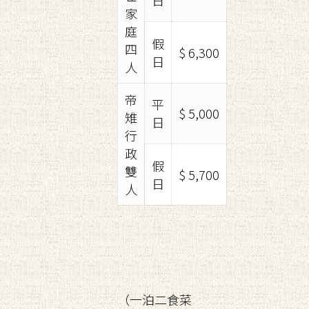
日
家
庭
假
四
$ 6,300
日
人
帝
平
$ 5,000
雉
日
行
政
假
雙
$ 5,700
日
人
（一泊二食菜