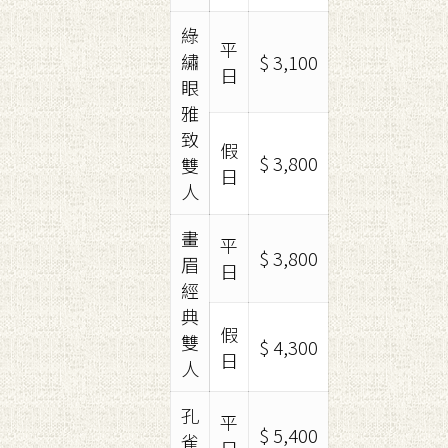
綠
平
繡
$ 3,100
日
眼
雅
致
假
$ 3,800
雙
日
人
畫
平
$ 3,800
眉
日
經
典
假
雙
$ 4,300
日
人
孔
平
$ 5,400
雀