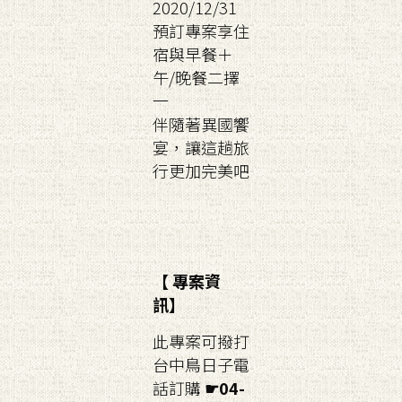
2020/12/31
預訂專案享住
宿與早餐＋
午/晚餐二擇
一
伴隨著異國饗
宴，讓這趟旅
行更加完美吧
【 專案資
訊】
此專案可撥打
台中鳥日子電
話訂購
☛04-