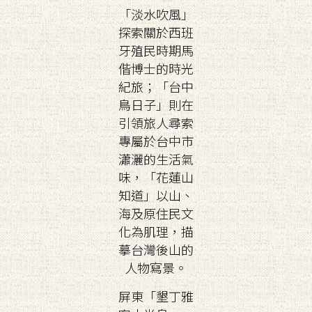
「淡水吹風」
探索關於西班
牙殖民時期馬
偕博士的時光
紀旅；「台中
鳥日子」則在
引領旅人尋索
專屬於台中市
瀟灑的生活氣
味，「花蓮山
知道」以山、
海及原住民文
化為肌理，描
摹台灣後山的
人物寫景。
屏東「墾丁雅