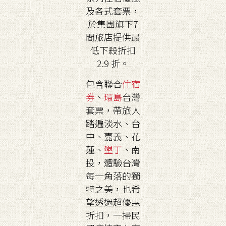
及各式套票，
於集團旗下7
間旅店提供最
低下殺折扣
2.9 折。
包含聯合
住宿
券
、
環島
台灣
套票，帶旅人
踏遍淡水、台
中、嘉義、花
蓮、
墾丁
、南
投，體驗台灣
每一角落的獨
特之美，也希
望透過超優惠
折扣，一掃民