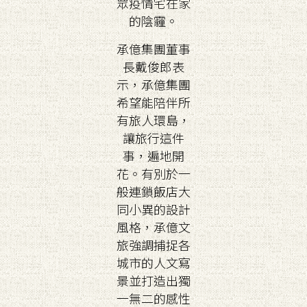
眾疫情宅在家
的陰霾。
承億集團董事
長戴俊郎表
示，承億集團
希望能陪伴所
有旅人環島，
讓旅行這件
事，遍地開
花。有別於一
般連鎖飯店大
同小異的設計
風格，承億文
旅強調捕捉各
城市的人文寫
景並打造出獨
一無二的感性