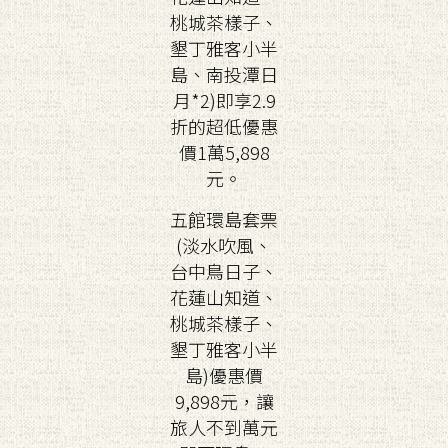
桃城茶樣子、
墾丁雅客小半
島、南投潭日
月*2)即享2.9
折的超低優惠
價1萬5,898
元。
五館環島套票
(淡水吹風、
台中鳥日子、
花蓮山知道、
桃城茶樣子、
墾丁雅客小半
島)優惠價
9,898元，讓
旅人不到萬元