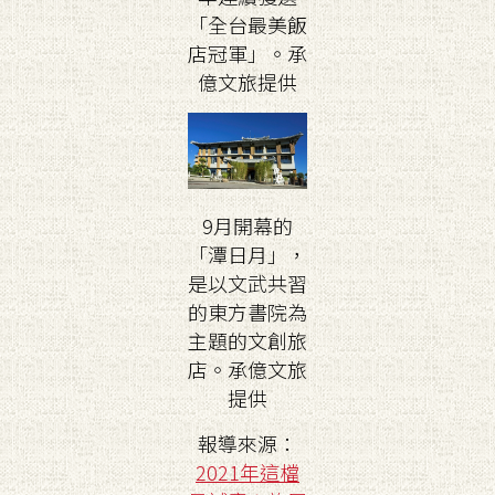
「全台最美飯
店冠軍」。承
億文旅提供
9月開幕的
「潭日月」，
是以文武共習
的東方書院為
主題的文創旅
店。承億文旅
提供
報導來源：
2021年這檔