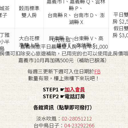
嘉義市 I、嘉義縣 Q、雲林
城茶
穀雨標準
縣 P、
平日
樣子
雙人房
台南縣 R、 台南市 D、 澎
房 $2,
湖縣 X
假日
丁雅
房 $3,
大白花標
屏東縣 T、台東縣 V、高
0元在這！
小半
準雙人房
雄市 E、高雄縣 S
嘉義商旅平日晨曦雙人房不含早$1,000
島
房價可扣除安心旅遊補助，已用完的也可以使用此房價
嘉義市10月再加碼500元（補助已額滿）
每週三更新下週可入住日期於
FB
數量有限，樓上揪樓下來玩吧！
STEP1 ☛
加入會員
STEP2
☛電話訂房
各館資訊（點擊即可撥打）
淡水吹風：
02-28051212
台中鳥日子：
04-23292266