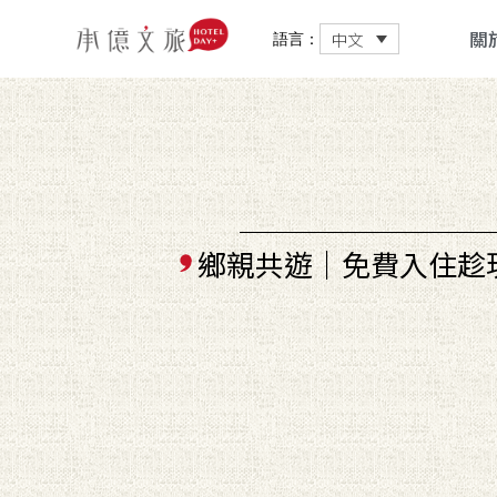
關
中文
語言：
鄉親共遊｜免費入住趁