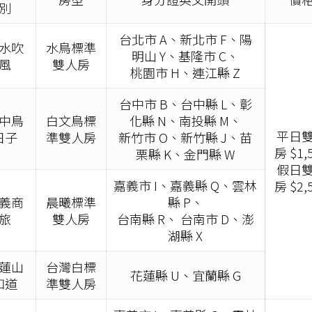
別
台北市 A、新北市 F、陽
水吹
水鳥標準
明山 Y、基隆市 C、
風
雙人房
桃園市 H、連江縣 Z
台中市 B、台中縣 L、彰
中鳥
白文鳥標
化縣 N、南投縣 M、
平日
日子
準雙人房
新竹市 O、新竹縣 J、苗
房 $1,
栗縣 K、金門縣 W
假日
嘉義市 I、嘉義縣 Q、雲林
房 $2,
義商
晨曦標準
縣 P、
旅
雙人房
台南縣 R、 台南市 D、澎
湖縣 X
蓮山
台灣白標
花蓮縣 U、宜蘭縣 G
知道
準雙人房