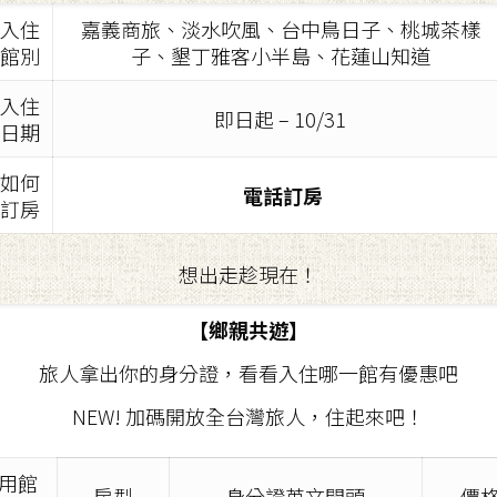
入住
嘉義商旅、淡水吹風、台中鳥日子、桃城茶樣
館別
子、墾丁雅客小半島、花蓮山知道
入住
即日起 – 10/31
日期
如何
電話訂房
訂房
想出走趁現在！
【鄉親共遊】
旅人拿出你的身分證，看看入住哪一館有優惠吧
NEW! 加碼開放全台灣旅人，住起來吧！
用館
房型
身分證英文開頭
價