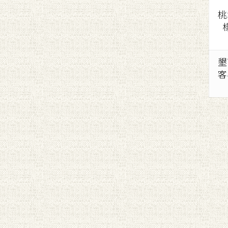
桃
墾
客