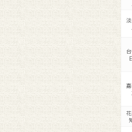
淡
台
嘉
花