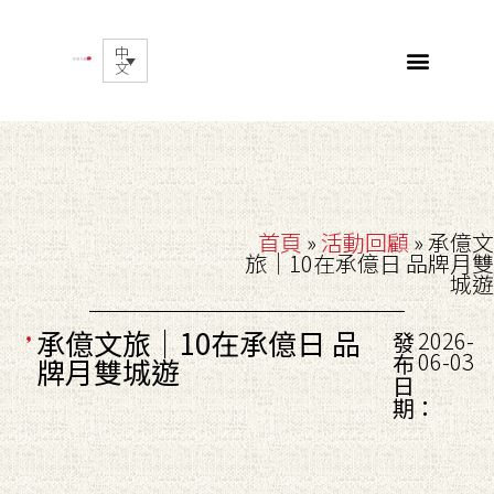
中
文
首頁
»
活動回顧
»
承億文
旅｜10在承億日 品牌月雙
城遊
承億文旅｜10在承億日 品
2026-
發
06-03
布
牌月雙城遊
日
期：