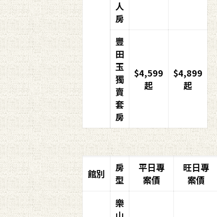
人
房
豐
田
玉
$4,599
$4,899
獨
起
起
賣
套
房
房
平日專
旺日專
館別
型
案價
案價
樂
山