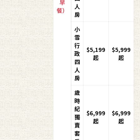
早
人
餐）
房
小
雪
行
$5,199
$5,999
政
起
起
四
人
房
歲
時
紀
$6,999
$6,999
獨
起
起
賣
套