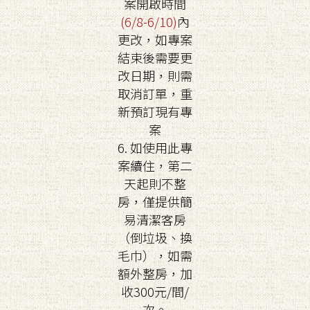
案開啟時間
(6/8-6/10)
內
更改，如專案
結束後需要更
改日期，則需
取消訂單，重
新預訂現有專
案
6. 如使用此專
案續住，第二
天起則不整
房，僅提供簡
易清潔客房
（倒垃圾、換
毛巾），如需
額外整房，加
收300元/間/
次。