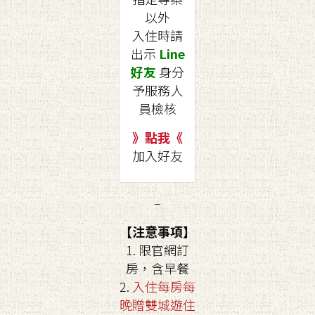
以外
入住時請
出示
Line
好友
身分
予服務人
員檢核
》點我《
加入好友
–
【注意事項】
1. 限官網訂
房，含早餐
2.
入住每房每
晚贈雙城遊住