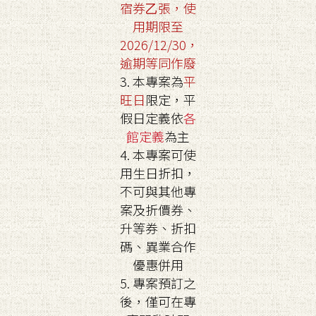
宿券⼄張，使
用期限至
2026/12/30，
逾期等同作廢
3. 本專案為
平
旺日
限定，平
假日定義依
各
館定義
為主
4. 本專案可使
用生日折扣，
不可與其他專
案及折價券、
升等券、折扣
碼、異業合作
優惠併用
5. 專案預訂之
後，僅可在專