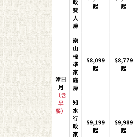
政
起
起
雙
人
房
樂
山
標
$8,099
$8,779
準
起
起
家
潭日
庭
月
房
（含
知
早
水
餐）
行
$9,199
$9,989
政
起
起
家