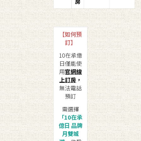
房
【如何預
訂】
10在承億
日僅能使
用
官網線
上訂房
，
無法電話
預訂
需選擇
「10在承
億日 品牌
月雙城