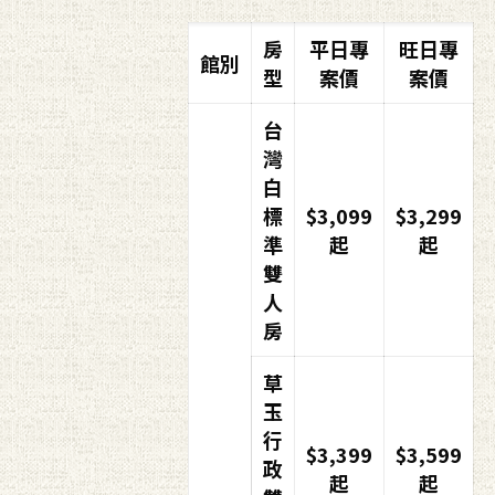
房
平日專
旺日專
館別
型
案價
案價
台
灣
白
標
$3,099
$3,299
準
起
起
雙
人
房
草
玉
行
$3,399
$3,599
政
起
起