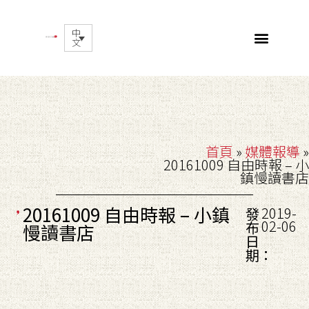
中
文
首頁
»
媒體報導
»
20161009 自由時報 – 小
鎮慢讀書店
20161009 自由時報 – 小鎮
2019-
發
02-06
布
慢讀書店
日
期：