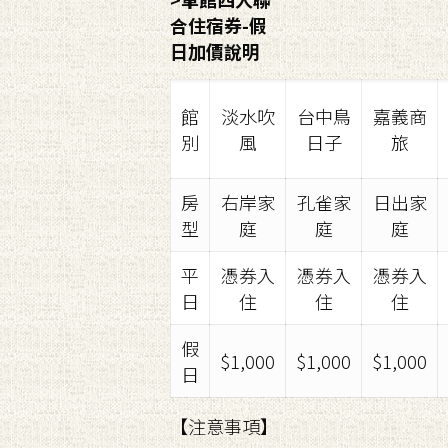
合住宿券-假
日加價說明
館
淡水吹
台中鳥
嘉義商
別
風
日子
旅
房
右岸家
孔雀家
日出家
型
庭
庭
庭
平
憑券入
憑券入
憑券入
日
住
住
住
假
$1,000
$1,000
$1,000
日
【注意事項】