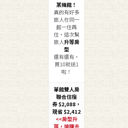
某幾館！
真的有好多
旅人在同一
館一住再
住，這次幫
旅人
升等房
型
還有還有，
買10就送1
啦！
單館雙人房
聯合住宿
券
$2,088
，
現省 $2,412
<<房型升
等，搶購去