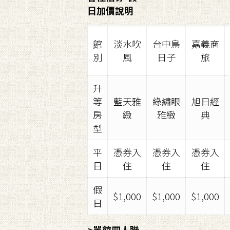
日加價說明
館
淡水吹
台中鳥
嘉義商
別
風
日子
旅
升
等
藍天雅
綠繡眼
旭日經
房
緻
雅緻
典
型
平
憑券入
憑券入
憑券入
日
住
住
住
假
$1,000
$1,000
$1,000
日
>單館四人聯