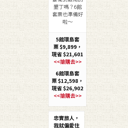
墾丁嗎？6館
套票也準備好
啦～
5館環島套
票
$9,899
，
現省 $21,601
<<搶購去>>
6館環島套
票
$12,598
，
現省 $26,902
<<搶購去>>
忠實旅人，
我就偏愛住