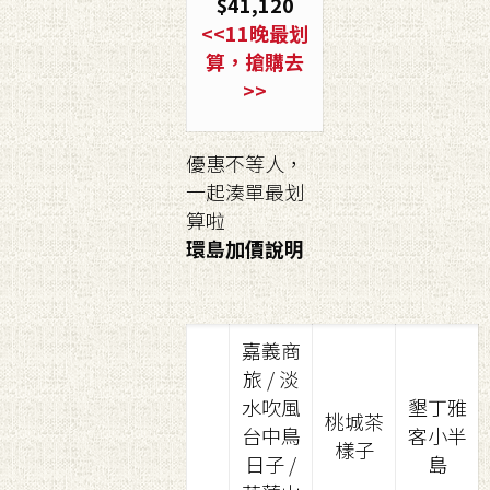
$41,120
<<11晚最划
算，搶購去
>>
優惠不等人，
一起湊單最划
算啦
環島加價說明
嘉義商
旅 / 淡
水吹風
墾丁雅
桃城茶
台中鳥
客小半
樣子
日子 /
島