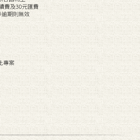
續費及30元匯費
贈券逾期則無效
此專案