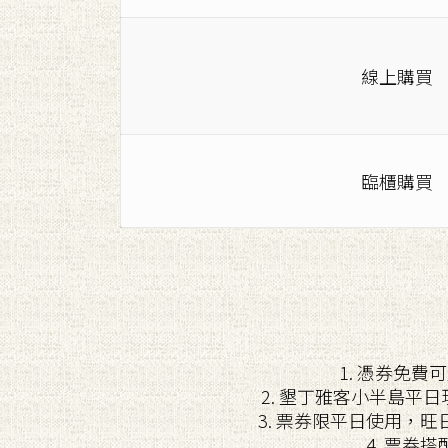
線上購買
臨櫃購買
1. 憑券免
2. 墾丁雅客小半島平日
3. 票券限平日使用，
4. 票