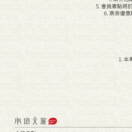
5. 會員累點
6. 票券優
1.