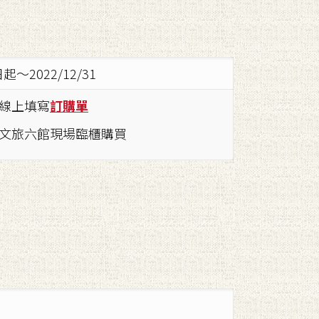
起～2022/12/31
. 線上填寫
訂購單
承億文旅六館現場臨櫃購買