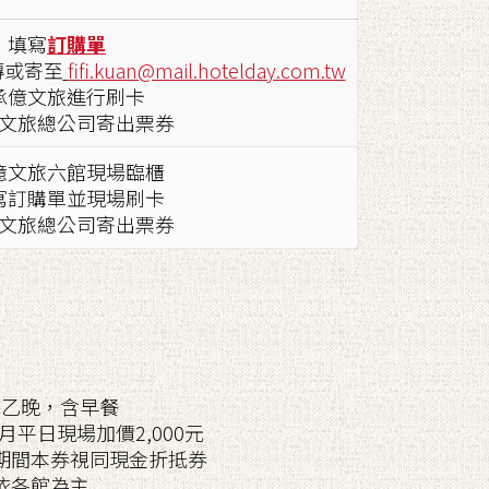
填寫
訂購單
傳或寄至
fifi.kuan@mail.hotelday.com.tw
承億文旅進行刷卡
文旅總公司寄出票券
億文旅六館現場臨櫃
寫訂購單並現場刷卡
文旅總公司寄出票券
房乙晚，含早餐
月平日現場加價2,000元
假期間本券視同現金折抵券
依各館為主