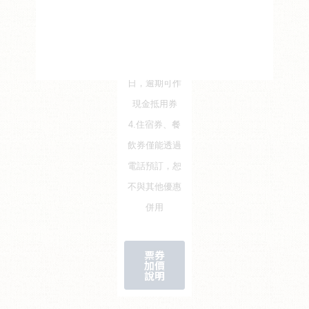
加價表請參照
官網
3.優惠期限至
2025年12月30
日，
逾期可作
現金抵用券
4.住宿券、餐
飲券僅能透過
電話預訂，恕
不與其他優惠
併用
票券
加價
說明