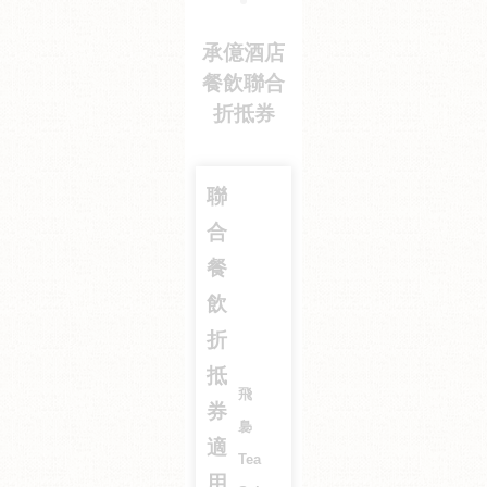
承億酒店
餐飲聯合
折抵券
聯
合
餐
飲
折
抵
飛
券
裊
適
Tea
用