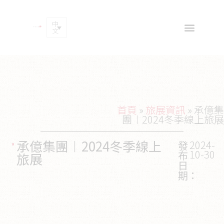
中
文
首頁
»
旅展資訊
»
承億集
團︱2024冬季線上旅展
承億集團︱2024冬季線上
2024-
發
10-30
布
旅展
日
期：