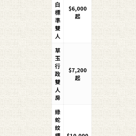
白
$6,000
標
起
準
雙
人
草
玉
行
$7,200
政
起
雙
人
房
綠
蛇
紋
標
$10,000