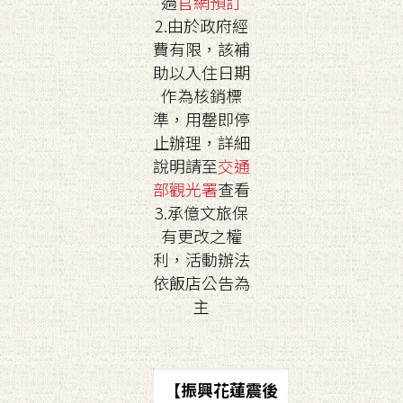
過
官網預訂
2.由於政府經
費有限，該補
助以入住日期
作為核銷標
準，用罄即停
止辦理，詳細
說明請至
交通
部觀光署
查看
3.承億文旅保
有更改之權
利，活動辦法
依飯店公告為
主
【振興花蓮震後