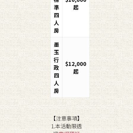
準
起
四
人
房
墨
玉
行
$12,000
政
起
四
人
房
【注意事項】
1.本活動限透