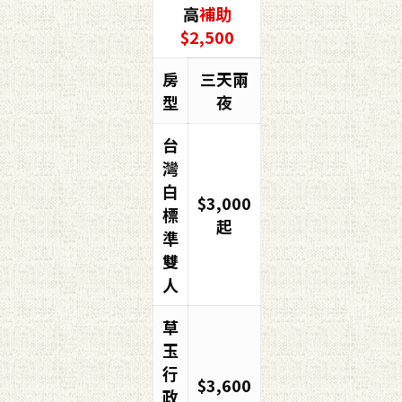
高
補助
$2,500
房
三天兩
型
夜
台
灣
白
$3,000
標
起
準
雙
人
草
玉
行
$3,600
政