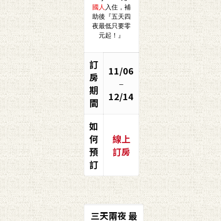
國人
入住
，補
助後『五天四
夜最低只要零
元起！』
訂
11/06
房
–
期
12/14
間
如
何
線上
預
訂房
訂
三天兩夜 最