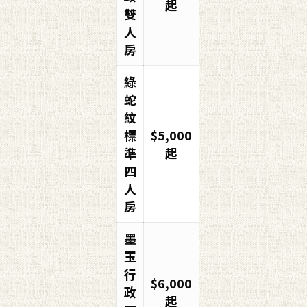
起
雙
人
房
綠
蛇
紋
標
$5,000
準
起
四
人
房
墨
玉
行
$6,000
政
起