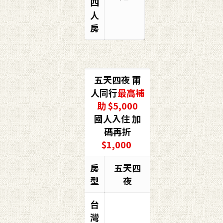
四
人
房
五天四夜 兩
人同行
最高補
助 $5,000
國人入住 加
碼再折
$1,000
房
五天四
型
夜
台
灣