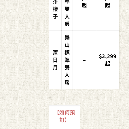
茶
準
起
起
樣
雙
子
人
房
樂
山
潭
標
$3,299
日
準
–
起
月
雙
人
房
–
【如何預
訂】