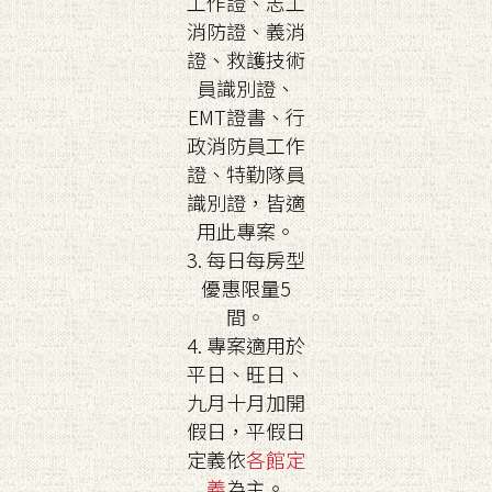
工作證、志工
消防證、義消
證、救護技術
員識別證、
EMT證書、行
政消防員工作
證、特勤隊員
識別證，皆適
用此專案。
3. 每日每房型
優惠限量5
間。
4. 專案適用於
平日、旺日、
九月十月加開
假日，平假日
定義依
各館定
義
為主。