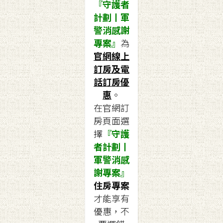
『守護者
計劃丨軍
警消感謝
專案』
為
官網線上
訂房及電
話訂房優
惠
。
在官網訂
房頁面選
擇
『守護
者計劃丨
軍警消感
謝專案』
住房專案
才能享有
優惠，不