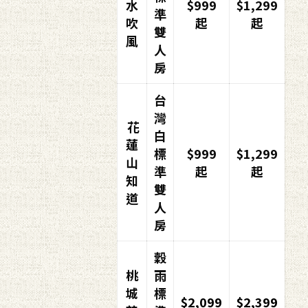
水
$999
$1,299
準
吹
起
起
雙
風
人
房
台
灣
花
白
蓮
標
$999
$1,299
山
準
起
起
知
雙
道
人
房
穀
桃
雨
城
標
$2,099
$2,399