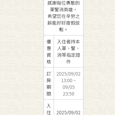
感謝每位勇敢的
軍警消英雄，
希望您在辛勞之
餘能好好度假放
鬆。
優
入住者持本
惠
人軍、警、
資
消等指定證
格
件
訂
2025/09/02
房
13:00 –
期
09/05
間
23:59
入
住
2025/09/02