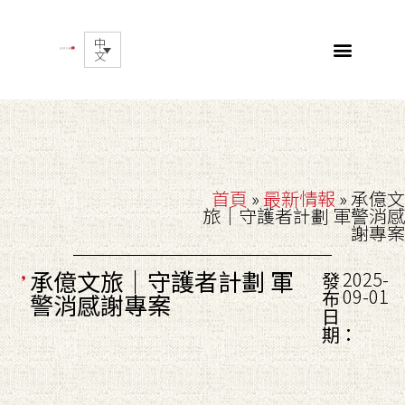
中
文
首頁
»
最新情報
»
承億文
旅｜守護者計劃 軍警消感
謝專案
承億文旅｜守護者計劃 軍
2025-
發
09-01
布
警消感謝專案
日
期：