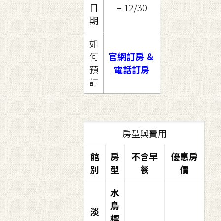
日
– 12/30
期
如
何
官網訂房
＆
預
電話訂房
訂
–
房型與費用
館
房
不含早
優惠房
別
型
餐
價
水
鳥
淡
標