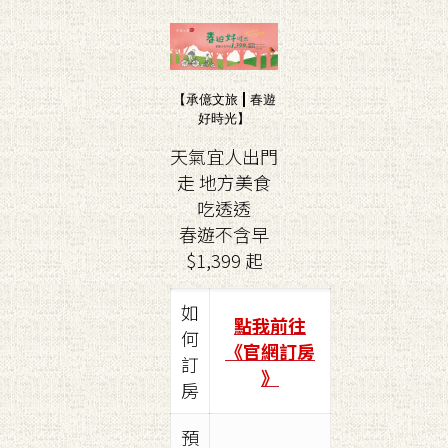
【承億文旅 | 春遊
好時光】
天氣宜人出門
走 地方美食
吃透透
春遊不含早
$1,399 起
如
點我前往
何
《官網訂房
訂
》
房
預