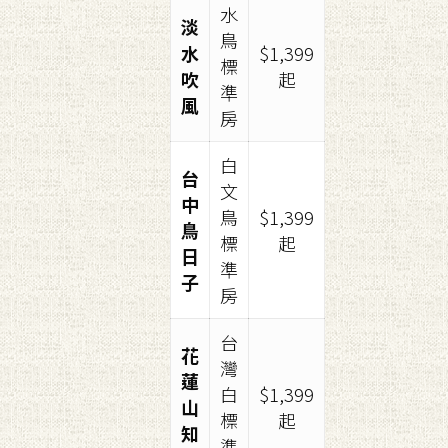
水
淡
鳥
水
$1,399
標
吹
起
準
風
房
白
台
文
中
鳥
$1,399
鳥
標
起
日
準
子
房
台
花
灣
蓮
白
$1,399
山
標
起
知
準