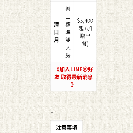
樂
山
$3,400
潭
標
起 (加
日
準
贈早
月
雙
餐)
人
房
《加入LINE＠好
友 取得最新消息
》
–
注意事項