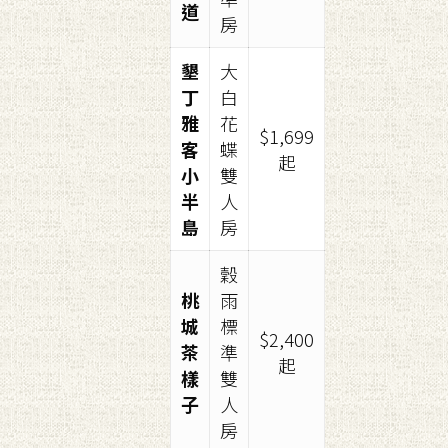
道
房
墾
大
丁
白
雅
花
$1,699
客
蝶
起
小
雙
半
人
島
房
穀
桃
雨
城
標
$2,400
茶
準
起
樣
雙
子
人
房