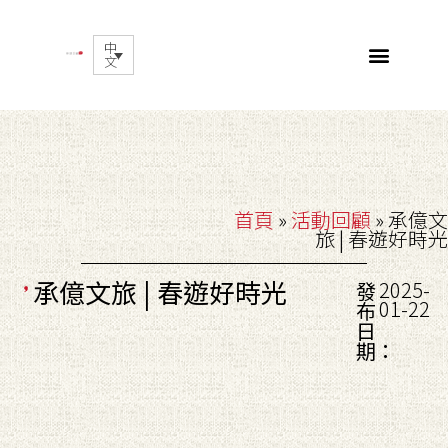
中
文
首頁
»
活動回顧
»
承億文
旅 | 春遊好時光
承億文旅 | 春遊好時光
2025-
發
01-22
布
日
期：