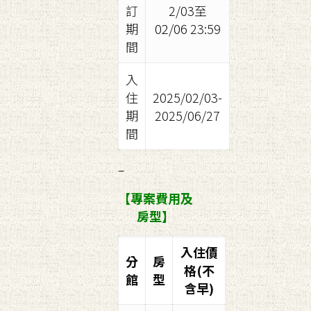
訂
2/03至
02/06
期
23:59
間
入
住
2025/02/03-
期
2025/06/27
間
–
【專案費用及
房型】
入住價
分
房
格(不
館
型
含早)