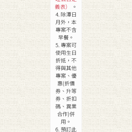
義表）
。
4. 除潭日
月外，本
專案不含
早餐。
5. 專案可
使用生日
折抵，不
得與其他
專案、優
惠(折價
券、升等
券、折扣
碼、異業
合作)併
用。
6. 預訂此