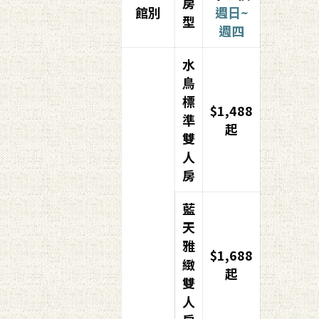
房
館別
週日~
型
週四
水
鳥
標
$1,488
準
起
雙
人
房
藍
天
雅
$1,688
緻
起
雙
人