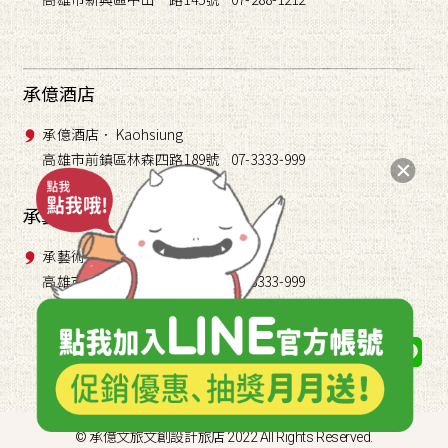
承億酒店
承億酒店． Kaohsiung
高雄市前鎮區林森四路189號 07-3333-999
承藝術
承藝術． TAI Gallery
高雄市前鎮區林森四路189號 07-3333-999
關注我們
© 承億文旅文創設計旅店 2022 All Rights Reserved.