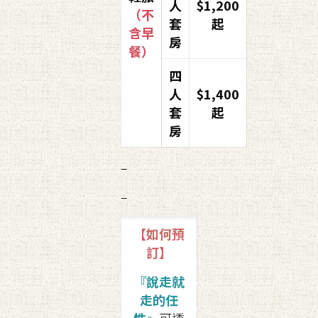
人
$1,200
（不
套
起
含
早
房
餐）
四
人
$1,400
套
起
房
–
–
【如何預
訂】
『說走就
走的任