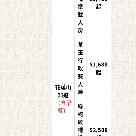
準
起
雙
人
房
草
玉
行
$1,688
政
起
雙
人
花蓮山
房
知道
（含
早
綠
餐）
蛇
紋
標
$2,588