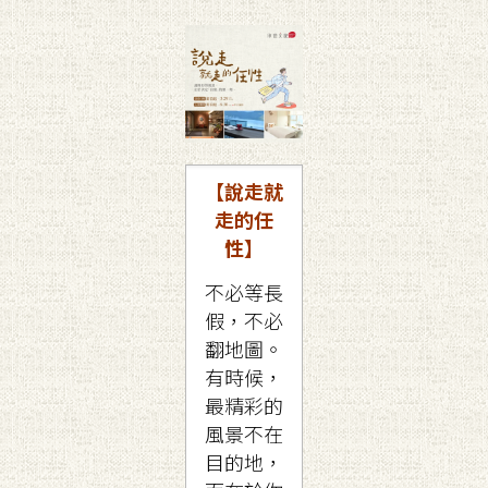
【說走就
走的任
性
】
不必等長
假，不必
翻地圖。
有時候，
最精彩的
風景不在
目的地，