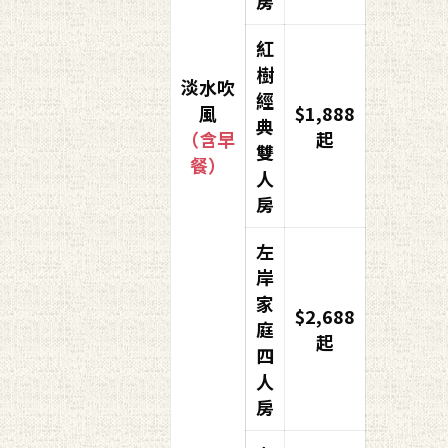
房
紅
樹
淡水吹
經
風
$1,888
典
（含
早
起
雙
餐）
人
房
左
岸
家
$2,688
庭
起
四
人
房