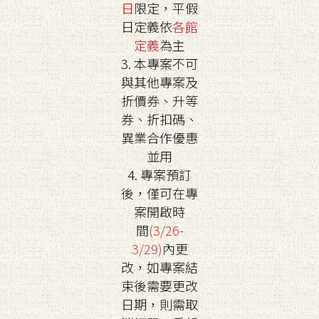
日
限定，平假
日定義依
各館
定義
為主
3. 本專案不可
與其他專案及
折價券、升等
券、折扣碼、
異業合作優惠
並用
4. 專案預訂
後，僅可在專
案開啟時
間
(3/26-
3/29)
內更
改，如專案結
束後需要更改
日期，則需取