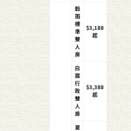
穀
雨
標
$3,188
準
起
雙
人
房
白
露
行
$3,388
政
起
雙
人
房
夏