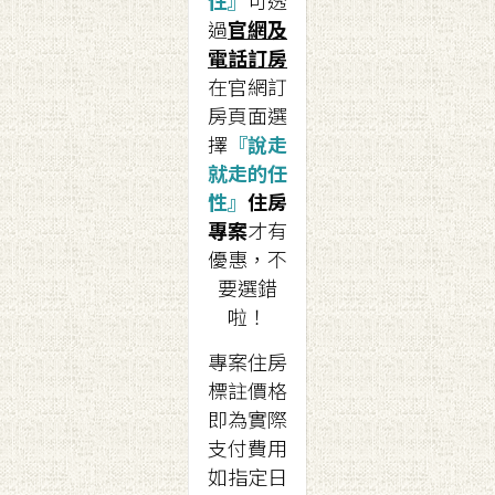
性』
可透
過
官網及
電話訂房
在官網訂
房頁面選
擇
『說走
就走的任
性』
住房
專案
才有
優惠，不
要選錯
啦！
專案住房
標註價格
即為實際
支付費用
如指定日