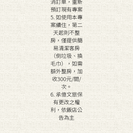
消訂單，重新
預訂現有專案
5. 如使用本專
案續住，第二
天起則不整
房，僅提供簡
易清潔客房
（倒垃圾、換
毛巾），如需
額外整房，加
收300元/間/
次。
6. 承億文旅保
有更改之權
利，依飯店公
告為主