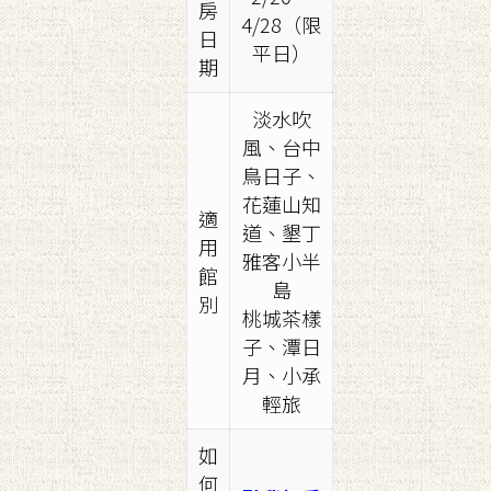
房
4/28（限
日
平日）
期
淡水吹
風、台中
鳥日子、
花蓮山知
適
道、墾丁
用
雅客小半
館
島
別
桃城茶樣
子、潭日
月、小承
輕旅
如
何