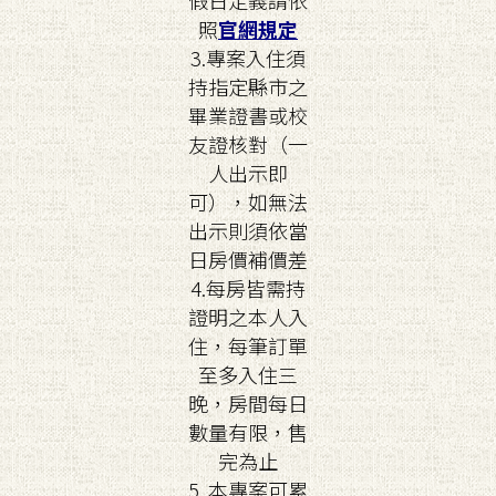
假日定義請依
照
官網規定
3.專案入住須
持指定縣市之
畢業證書或校
友證核對（一
人出示即
可），如無法
出示則須依當
日房價補價差
4.每房皆需持
證明之本人入
住，每筆訂單
至多入住三
晚，房間每日
數量有限，售
完為止
5. 本專案可累