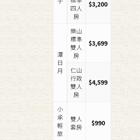
子
$3,200
四人
房
樂山
標準
$3,699
雙人
潭
房
日
仁山
月
行政
$4,599
雙人
房
小
承
雙人
$990
輕
套房
旅