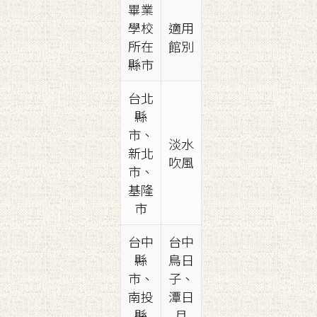
畢業
學校
適用
所在
館別
縣市
台北
縣
市、
淡水
新北
吹風
市、
基隆
市
台中
台中
縣
鳥日
市、
子、
南投
潭日
縣
月