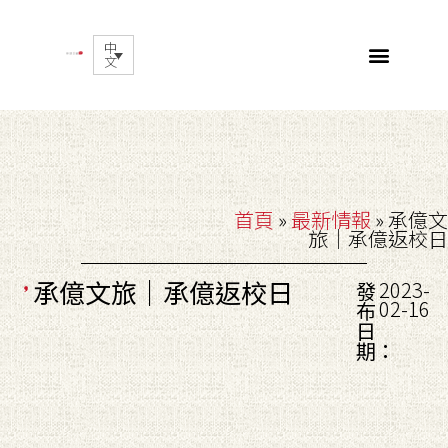
中
文
首頁
»
最新情報
»
承億文
旅｜承億返校日
承億文旅｜承億返校日
2023-
發
02-16
布
日
期：