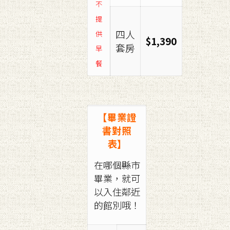
不
提
四人
供
$1,390
套房
早
餐
【畢業證
書對照
表】
在哪個縣市
畢業，就可
以入住鄰近
的館別哦！