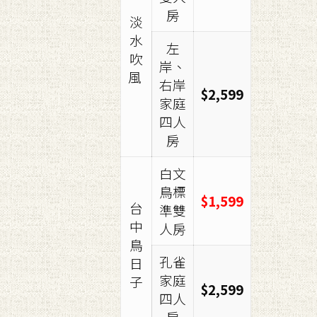
房
淡
水
左
吹
岸、
風
右岸
$2,599
家庭
四人
房
白文
鳥標
$1,599
台
準雙
中
人房
鳥
孔雀
日
家庭
子
$2,599
四人
房