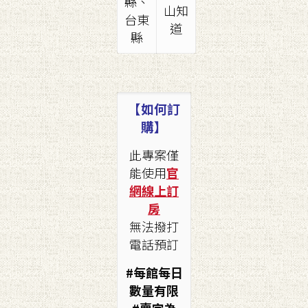
縣、
山知
台東
道
縣
【如何訂
購】
此專案僅
能使用
官
網線上訂
房
無法撥打
電話預訂
#每館每日
數量有限