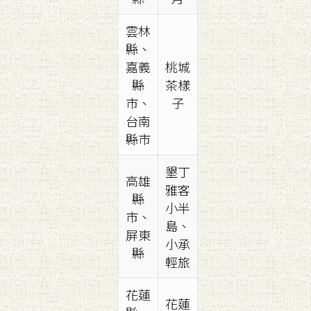
雲林
縣、
嘉義
桃城
縣
茶樣
市、
子
台南
縣市
墾丁
高雄
雅客
縣
小半
市、
島、
屏東
小承
縣
輕旅
花蓮
花蓮