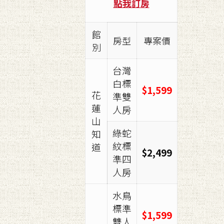
點我訂房
館
房型
專案價
別
台灣
白標
$1,599
花
準雙
蓮
人房
山
綠蛇
知
紋標
道
$2,499
準四
人房
水鳥
標準
$1,599
雙人