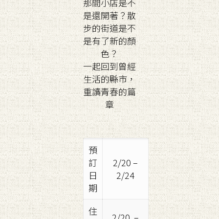
那間小店是不
是還開著？散
步的街道是不
是有了新的顏
色？
一起回到曾經
生活的縣市，
重讀青春的篇
章
預
訂
2/20 –
日
2/24
期
住
2/20 –