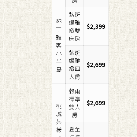
紫斑
墾
蝶雅
$2,399
丁
緻雙
雅
床房
客
紫斑
小
蝶雅
半
$2,699
緻四
島
人房
穀雨
標準
$2,699
桃
雙人
城
房
茶
夏至
樣
標準