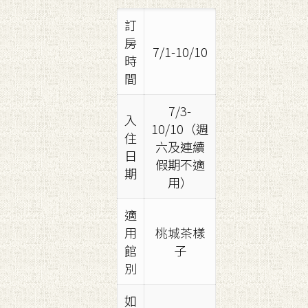
訂
房
7/1-10/10
時
間
7/3-
入
10/10（週
住
六及連續
日
假期不適
期
用）
適
用
桃城茶樣
館
子
別
如