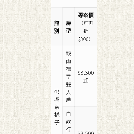
專案價
館
房
（可再
別
型
折
$300）
穀
雨
標
$3,300
準
起
雙
桃
人
城
房
茶
白
樣
露
子
行
$3,500