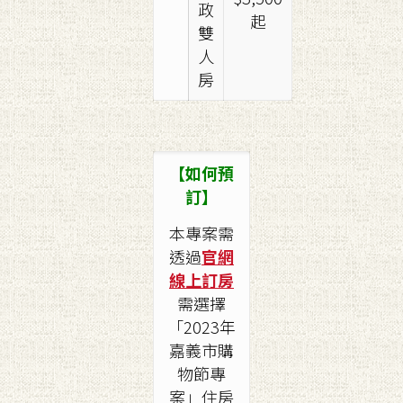
政
起
雙
人
房
【如何預
訂】
本專案需
透過
官網
線上訂房
需選擇
「2023年
嘉義市購
物節專
案」住房