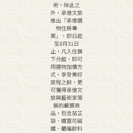
術，除此之
外，承億文旅
推出「承億選
物住房專
案」，即日起
至8月31日
止，凡入住旗
下分館，即可
用選物加價方
式，享受美好
旅程之餘，更
可獲得承億文
旅與藝術家策
展的嚴選商
品，包含茄芷
袋、鐵窗花磁
鐵、藺編飲料