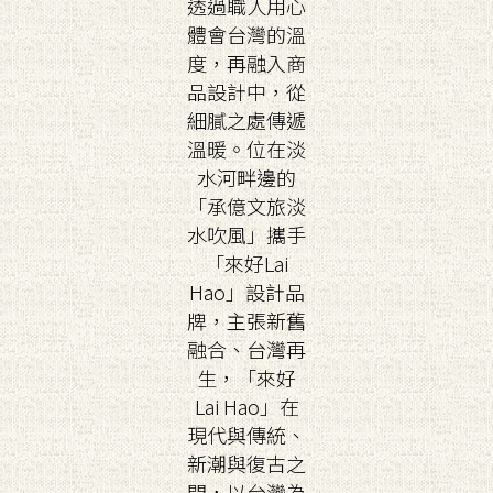
透過職人用心
體會台灣的溫
度，再融入商
品設計中，從
細膩之處傳遞
溫暖。位在淡
水河畔邊的
「承億文旅淡
水吹風」攜手
「來好Lai
Hao」設計品
牌，主張新舊
融合、台灣再
生，「來好
Lai Hao」在
現代與傳統、
新潮與復古之
間，以台灣為