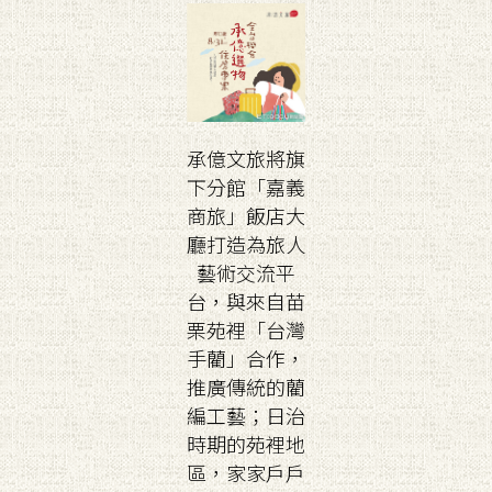
承億文旅將旗
下分館「嘉義
商旅」飯店大
廳打造為旅人
藝術交流平
台，與來自苗
栗苑裡「台灣
手藺」合作，
推廣傳統的藺
編工藝；日治
時期的苑裡地
區，家家戶戶