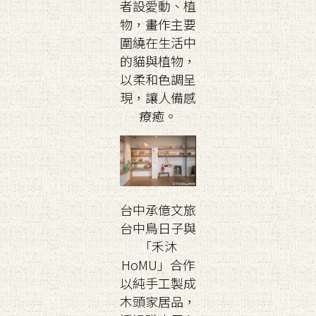
者設愛動、植
物，畫作主要
圍繞在生活中
的貓與植物，
以柔和色調呈
現，讓人備感
療癒。
台中承億文旅
台中鳥日子與
「禾沐
HoMU」合作
以純手工製成
木頭家居品，