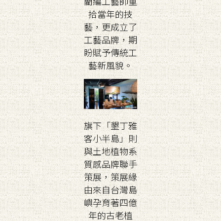
藺編工藝師重
拾當年的技
藝，更成立了
工藝品牌，期
盼賦予傳統工
藝新風貌。
旗下「墾丁雅
客小半島」則
與土地植物系
質感品牌聯手
策展，策展緣
由來自台灣島
嶼孕育著四億
年的古老植