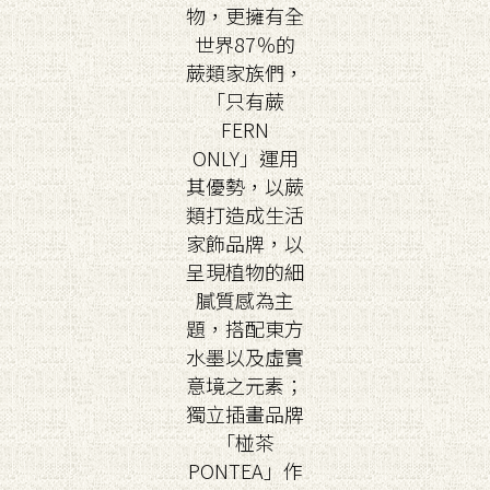
物，更擁有全
世界87％的
蕨類家族們，
「只有蕨
FERN
ONLY」運用
其優勢，以蕨
類打造成生活
家飾品牌，以
呈現植物的細
膩質感為主
題，搭配東方
水墨以及虛實
意境之元素；
獨立插畫品牌
「椪茶
PONTEA」作