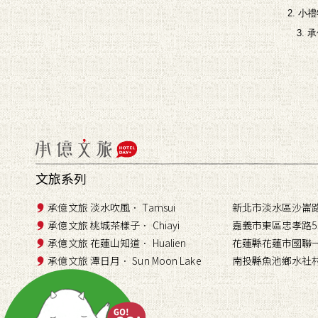
2. 
3.
文旅系列
承億文旅 淡水吹風． Tamsui
新北市淡水區沙崙路
承億文旅 桃城茶樣子． Chiayi
嘉義市東區忠孝路5
承億文旅 花蓮山知道． Hualien
花蓮縣花蓮市國聯一
承億文旅 潭日月． Sun Moon Lake
南投縣魚池鄉水社村
小承輕旅