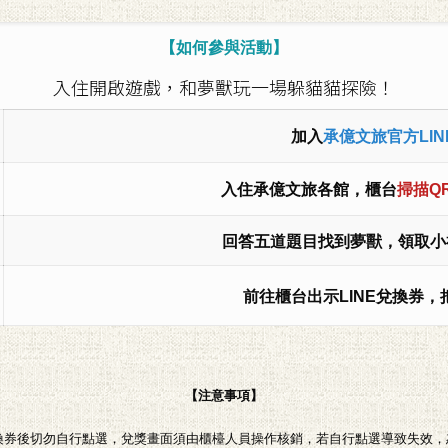
【如何參與活動】
入住
開啟遊戲，和夢獸玩一場躲貓貓探險！
加入
承億文旅官方LIN
入住承億文旅各館，櫃台
掃描QR
回答五道題目找到夢獸，領取小
前往櫃台出示LINE兌換券
【注意事項】
兌換券後切勿自行點選，兌獎畫面須由櫃檯人員操作核銷，若自行點選導致失效