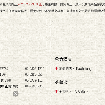
小禮物兌換期限至
2026/7/5 23:59 止
，數量有限，贈完為止，恕不以其他商品替代
 承億文旅保留隨時修改、變更或終止本活動之權利，並擁有絕對之最終解釋與決
.
承億酒店
27號
02-2805-1212
承億酒店． Kaohsiung
16號
05-2280-555
路39號
03-8333-111
承藝術
中正路58號
049-2855-366
承藝術． TAI Gallery