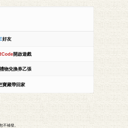
E
好友
Code
開啟遊戲
禮物兌換券乙張
，把寶藏帶回家
，恕不補發。