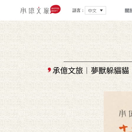
關
中文
語言：
承億文旅︱夢獸躲貓貓