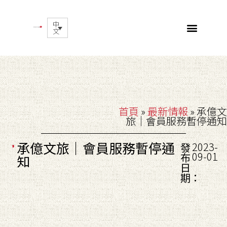
中
文
首頁
»
最新情報
»
承億文
旅｜會員服務暫停通知
承億文旅｜會員服務暫停通
2023-
發
09-01
布
知
日
期：