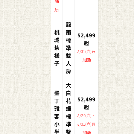
補
助!
穀
桃
雨
$2,499
城
標
起
茶
準
8/31(六)有
樣
雙
加開!
子
人
房
大
墾
白
$2,499
丁
花
起
雅
蝶
客
標
8/24(六)、
小
準
8/31(六)有
半
雙
加開!