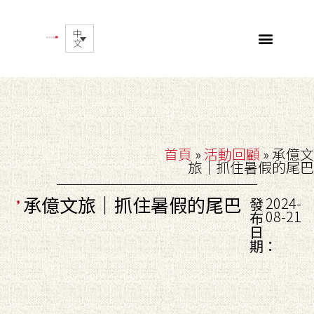
中
文
首頁
»
活動回顧
»
承億文
旅｜抓住暑假的尾巴
承億文旅｜抓住暑假的尾巴
2024-
發
08-21
布
日
期：