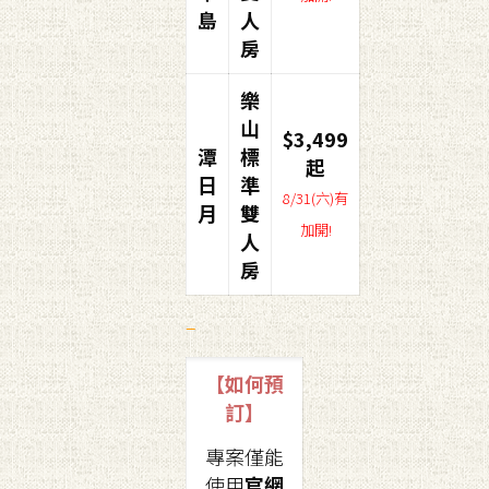
島
人
房
樂
山
$3,499
潭
標
起
日
準
8/31(六)有
月
雙
加開!
人
房
–
【如何預
訂】
專案僅能
使用
官網