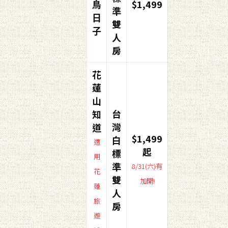
鳥
$1,499
準
日
雙
子
人
房
花
蓮
山
台
知
灣
道
$1,499
白
適
起
標
用
準
8/31(六)有
花
雙
加開!
蓮
人
旅
房
遊