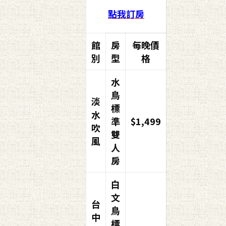
點我訂房
館
房
每晚價
別
型
格
水
鳥
淡
標
水
準
$1,499
吹
雙
風
人
房
白
文
台
鳥
中
標