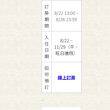
訂
房
8/22 13:00 –
期
8/26 23:59
間
入
8/22 –
住
11/29（平、
日
旺日適用）
期
如
何
線上訂房
預
訂
–