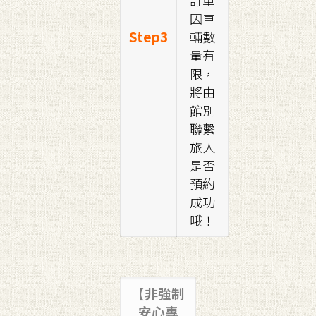
訂單
因車
Step3
輛數
量有
限，
將由
館別
聯繫
旅人
是否
預約
成功
哦！
【非強制
安心專