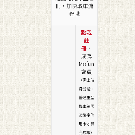
冊，加快取車流
程哦
點我
註
冊
，
成為
Mofun
會員
（需上傳
身分證、
普通重型
機車駕照
及綁定信
用卡才算
完成哦）