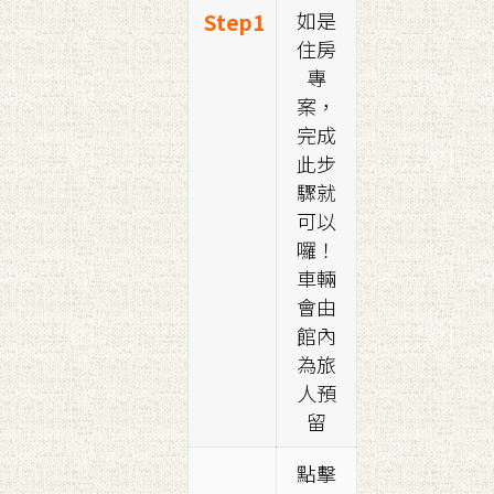
如是
Step1
住房
專
案，
完成
此步
驟就
可以
囉！
車輛
會由
館內
為旅
人預
留
點擊