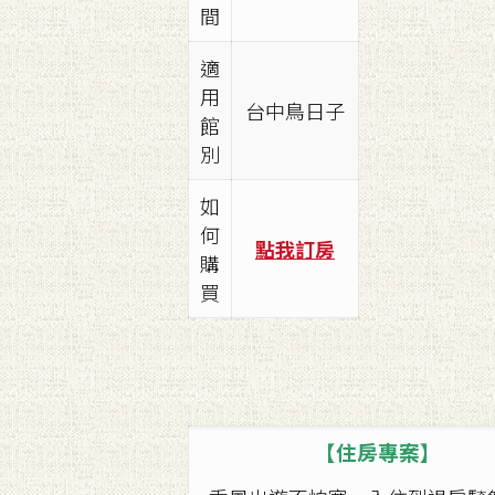
間
適
用
台中鳥日子
館
別
如
何
點我訂房
購
買
【住房專案】