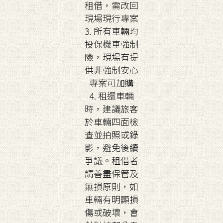
租借，需改回
現場現行專案
3. 所有車輛均
投保機車強制
險，現場有提
供非強制安心
專案可加購
4. 租還車輛
時，建議旅客
於車輛四面檢
查並拍照或錄
影，避免後續
爭議。租借者
請善盡保管及
無損原則，如
車輛有明顯損
傷或破壞，會