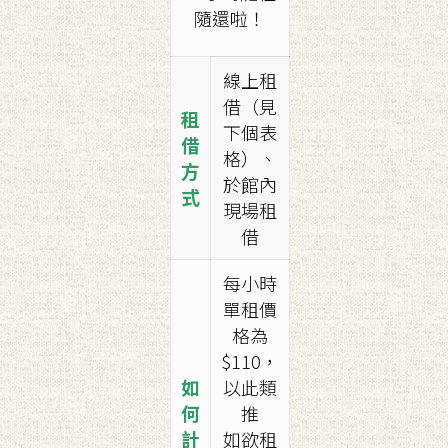
隨還啦！
線上租
借（見
租
下個表
借
格）、
方
於館內
式
現場租
借
每小時
單租價
格為
$110，
如
以此類
何
推
計
如欲租