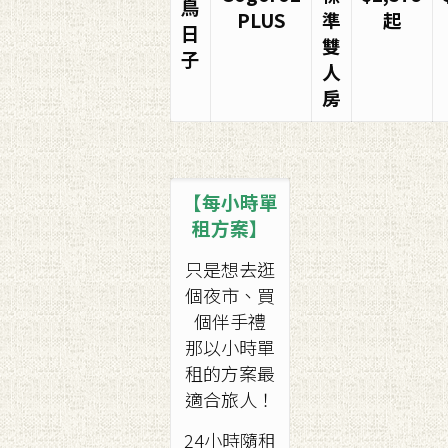
鳥
PLUS
準
起
日
雙
子
人
房
【每小時單
租方案】
只是想去逛
個夜市、買
個伴手禮
那以小時單
租的方案最
適合旅人！
24小時隨租