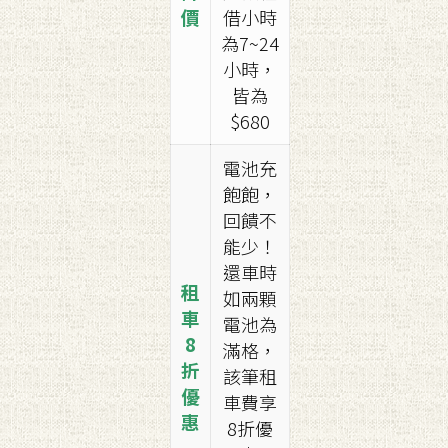
價
借小時
為7~24
小時，
皆為
$680
電池充
飽飽，
回饋不
能少！
還車時
租
如兩顆
車
電池為
8
滿格，
折
該筆租
優
車費享
惠
8折優