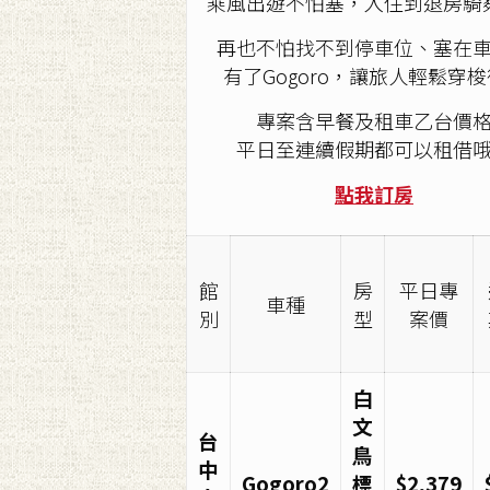
乘風出遊不怕塞，入住到退房騎
再也不怕找不到停車位、塞在
有了Gogoro，讓旅人輕鬆穿
專案含早餐及租車乙台價
平日至連續假期都可以租借
點我訂房
館
房
平日專
車種
別
型
案價
白
文
台
鳥
中
Gogoro2
標
$2,379