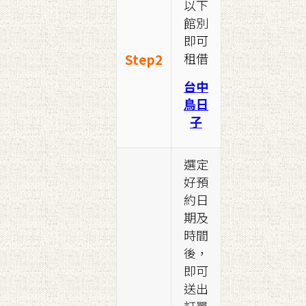
以下
館別
即可
租借
Step2
台中
鳥日
子
選定
好預
約日
期及
時間
後，
即可
送出