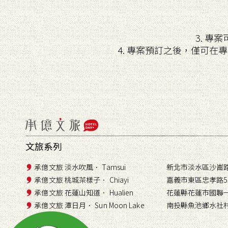
3. 
4. 專案預訂之後，僅可
文旅系列
承億文旅 淡水吹風． Tamsui
新北市淡水區沙崙路
承億文旅 桃城茶樣子． Chiayi
嘉義市東區忠孝路5
承億文旅 花蓮山知道． Hualien
花蓮縣花蓮市國聯一
承億文旅 潭日月． Sun Moon Lake
南投縣魚池鄉水社村