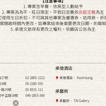
【注意事項】
1. 專案含早餐，依房型人數給予
2. 專案為為平、旺日限定，平假日定義依
各館定義
為主
專案可使用生日折扣，不可與其他專案及優惠券、抵用券、折
在專案開啟時間內更改，如專案結束後需要更改日期，則需
5. 承億文旅保有更改之權利，依飯店公告為主
承億酒店
27號
02-2805-1212
承億酒店． Kaohsiung
16號
05-2280-555
路39號
03-8333-111
承藝術
中正路58號
049-2855-366
承藝術． TAI Gallery