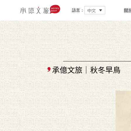
關
中文
語言：
承億文旅｜秋冬早鳥