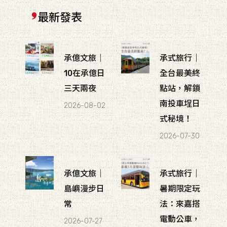
最新發表
承億文旅｜
承式旅行｜
10在承億日
全台最美終
三天兩夜
點站，解鎖
南投車埕日
2026-08-02
式秘境！
2026-07-30
承億文旅｜
承式旅行｜
島嶼漫步日
暑期限定玩
常
法：來嘉搭
電動公車，
2026-07-27