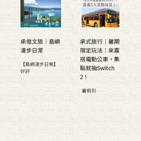
承億文旅｜島嶼
承式旅行｜暑期
漫步日常
限定玩法：來嘉
搭電動公車，集
【島嶼漫步日常】
點就抽Switch
好評
2！
暑假到