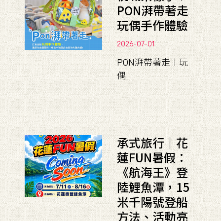
PON湃帶著走
玩偶手作體驗
2026-07-01
PON湃帶著走︱玩
偶
承式旅行｜花
蓮FUN暑假：
《航海王》登
陸鯉魚潭，15
米千陽號登船
方法、活動亮