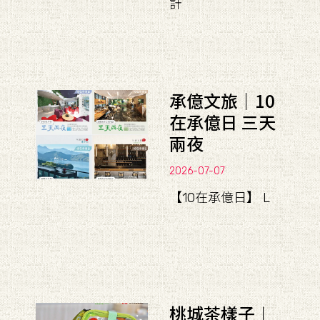
計
承億文旅｜10
在承億日 三天
兩夜
2026-07-07
【10在承億日】 L
桃城茶樣子︱