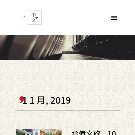
中
文
1 1 月, 2019
承億文旅｜10