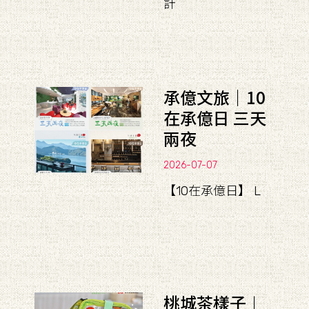
計
承億文旅｜10
在承億日 三天
兩夜
2026-07-07
【10在承億日】 L
桃城茶樣子︱