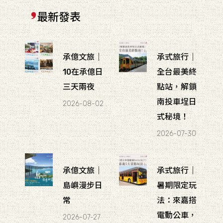
最新發表
承億文旅｜
承式旅行｜
10在承億日
全台最美終
三天兩夜
點站，解鎖
南投車埕日
2026-08-02
式秘境！
2026-07-30
承億文旅｜
承式旅行｜
島嶼漫步日
暑期限定玩
常
法：來嘉搭
電動公車，
2026-07-27