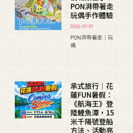
PON湃帶著走
玩偶手作體驗
2026-07-01
PON湃帶著走︱玩
偶
承式旅行｜花
蓮FUN暑假：
《航海王》登
陸鯉魚潭，15
米千陽號登船
方法、活動亮