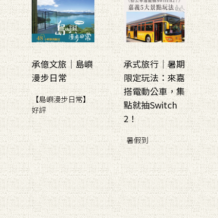
承億文旅｜島嶼
承式旅行｜暑期
漫步日常
限定玩法：來嘉
搭電動公車，集
【島嶼漫步日常】
點就抽Switch
好評
2！
暑假到