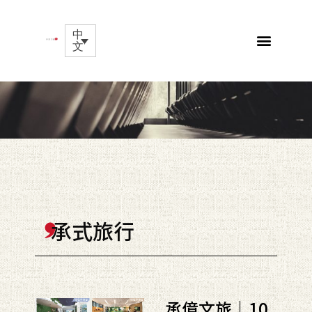
中
文
承式旅行
承億文旅｜10