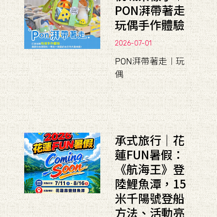
PON湃帶著走
玩偶手作體驗
2026-07-01
PON湃帶著走︱玩
偶
承式旅行｜花
蓮FUN暑假：
《航海王》登
陸鯉魚潭，15
米千陽號登船
方法、活動亮