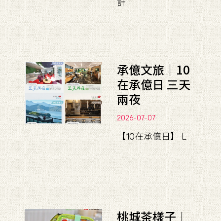
計
承億文旅｜10
在承億日 三天
兩夜
2026-07-07
【10在承億日】 L
桃城茶樣子︱