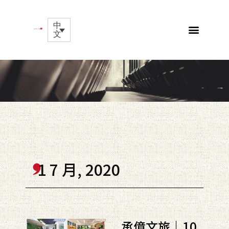
中
文
1 7 月, 2020
承億文旅｜10