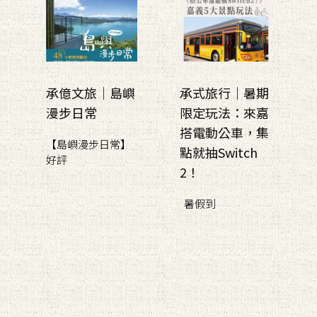
承億文旅｜島嶼
承式旅行｜暑期
漫步日常
限定玩法：來嘉
搭電動公車，集
【島嶼漫步日常】
點就抽Switch
好評
2！
暑假到