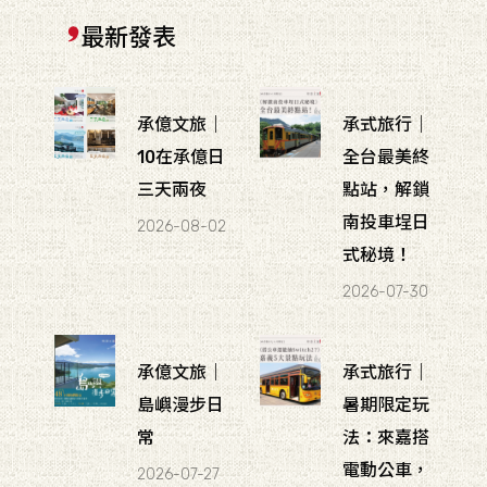
最新發表
承億文旅｜
承式旅行｜
10在承億日
全台最美終
三天兩夜
點站，解鎖
南投車埕日
2026-08-02
式秘境！
2026-07-30
承億文旅｜
承式旅行｜
島嶼漫步日
暑期限定玩
常
法：來嘉搭
電動公車，
2026-07-27