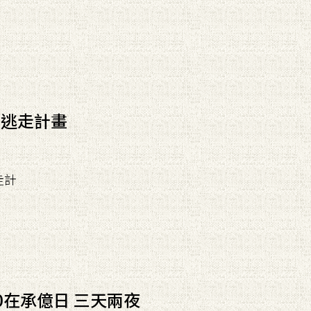
間逃走計畫
走計
0在承億日 三天兩夜