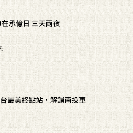
0在承億日 三天兩夜
天
全台最美終點站，解鎖南投車
！