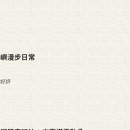
島嶼漫步日常
】好評