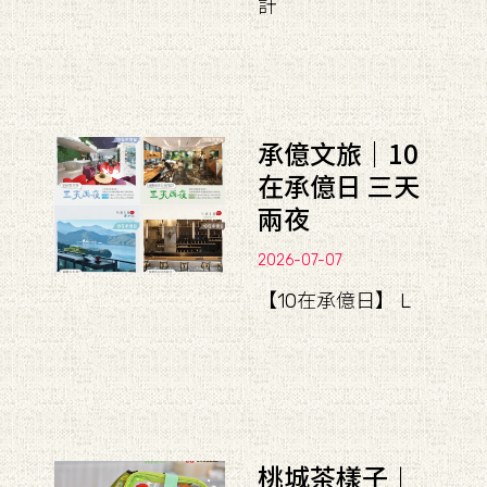
計
承億文旅｜10
在承億日 三天
兩夜
2026-07-07
【10在承億日】 L
桃城茶樣子︱