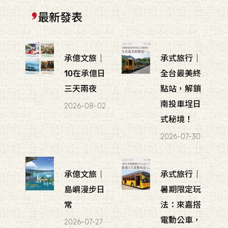
最新發表
承億文旅｜
承式旅行｜
10在承億日
全台最美終
三天兩夜
點站，解鎖
南投車埕日
2026-08-02
式秘境！
2026-07-30
承億文旅｜
承式旅行｜
島嶼漫步日
暑期限定玩
常
法：來嘉搭
電動公車，
2026-07-27