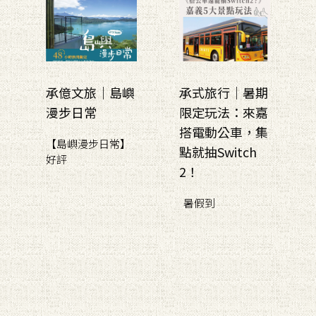
承億文旅｜島嶼
承式旅行｜暑期
漫步日常
限定玩法：來嘉
搭電動公車，集
【島嶼漫步日常】
點就抽Switch
好評
2！
暑假到