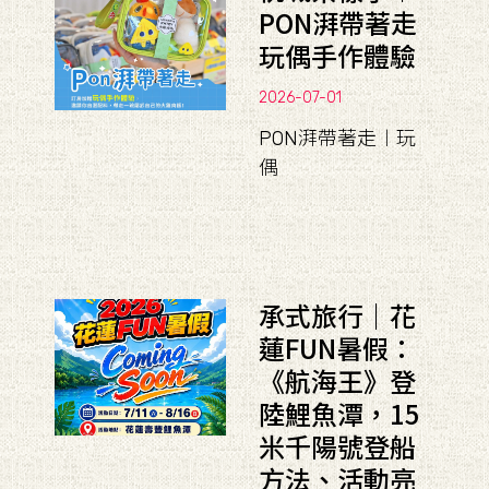
PON湃帶著走
玩偶手作體驗
2026-07-01
PON湃帶著走︱玩
偶
承式旅行｜花
蓮FUN暑假：
《航海王》登
陸鯉魚潭，15
米千陽號登船
方法、活動亮