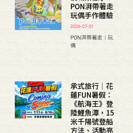
PON湃帶著走
玩偶手作體驗
2026-07-01
PON湃帶著走︱玩
偶
承式旅行｜花
蓮FUN暑假：
《航海王》登
陸鯉魚潭，15
米千陽號登船
方法、活動亮