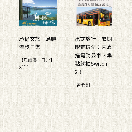
承億文旅｜島嶼
承式旅行｜暑期
漫步日常
限定玩法：來嘉
搭電動公車，集
【島嶼漫步日常】
點就抽Switch
好評
2！
暑假到