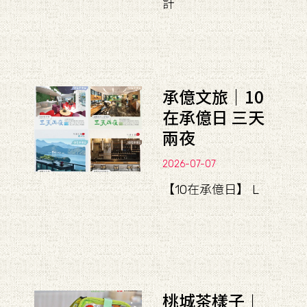
計
承億文旅｜10
在承億日 三天
兩夜
2026-07-07
【10在承億日】 L
桃城茶樣子︱