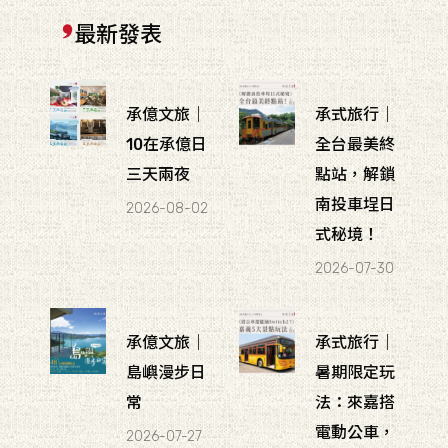
最新發表
承億文旅｜
承式旅行｜
10在承億日
全台最美終
三天兩夜
點站，解鎖
南投車埕日
2026-08-02
式秘境！
2026-07-30
承億文旅｜
承式旅行｜
島嶼漫步日
暑期限定玩
常
法：來嘉搭
電動公車，
2026-07-27