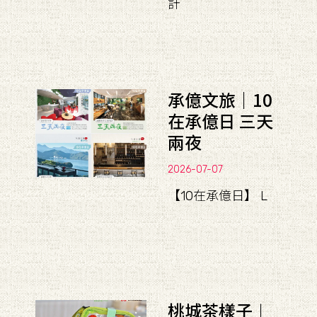
計
承億文旅｜10
在承億日 三天
兩夜
2026-07-07
【10在承億日】 L
桃城茶樣子︱