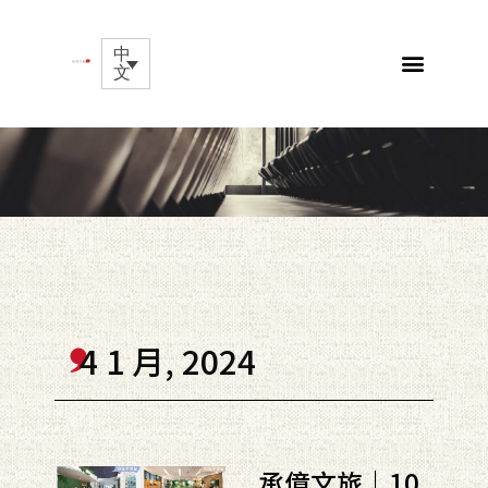
中
文
4 1 月, 2024
承億文旅｜10