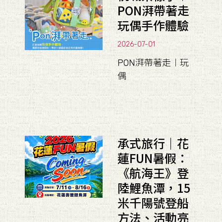
PON湃帶著走
玩偶手作體驗
2026-07-01
PON湃帶著走︱玩
偶
承式旅行｜花
蓮FUN暑假：
《航海王》登
陸鯉魚潭，15
米千陽號登船
方法、活動亮