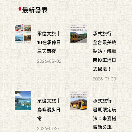
最新發表
承億文旅｜
承式旅行｜
10在承億日
全台最美終
三天兩夜
點站，解鎖
南投車埕日
2026-08-02
式秘境！
2026-07-30
承億文旅｜
承式旅行｜
島嶼漫步日
暑期限定玩
常
法：來嘉搭
電動公車，
2026-07-27