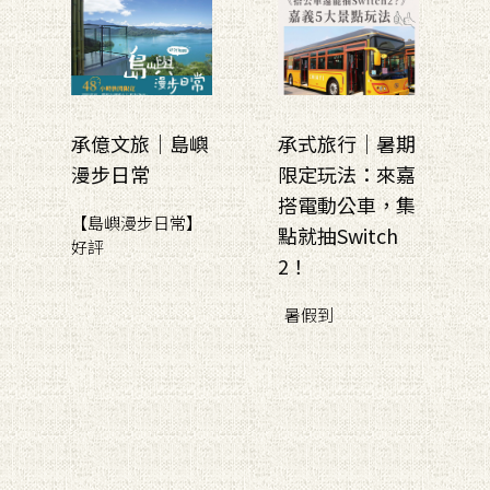
承億文旅｜島嶼
承式旅行｜暑期
漫步日常
限定玩法：來嘉
搭電動公車，集
【島嶼漫步日常】
點就抽Switch
好評
2！
暑假到